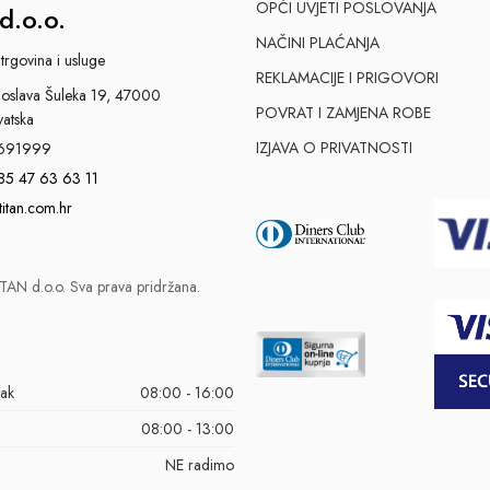
OPĆI UVJETI POSLOVANJA
d.o.o.
NAČINI PLAĆANJA
trgovina i usluge
REKLAMACIJE I PRIGOVORI
slava Šuleka 19, 47000
POVRAT I ZAMJENA ROBE
vatska
IZJAVA O PRIVATNOSTI
691999
85 47 63 63 11
titan.com.hr
AN d.o.o. Sva prava pridržana.
tak
08:00 - 16:00
08:00 - 13:00
NE radimo