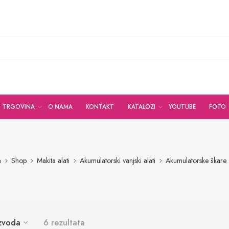
TRGOVINA
O NAMA
KONTAKT
KATALOZI
YOUTUBE
FOTO
a
Shop
Makita alati
Akumulatorski vanjski alati
Akumulatorske škare 
izvoda
6 rezultata