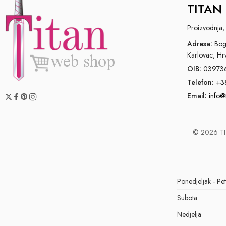
TITAN 
Proizvodnja, 
Adresa:
Bogo
Karlovac, Hr
OIB:
03973
Telefon:
+3
Email:
info@
© 2026 TIT
Ponedjeljak - Pe
Subota
Nedjelja