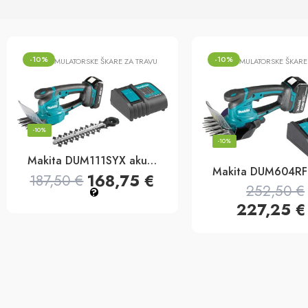
-10%
-10%
AKUMULATORSKE ŠKARE ZA TRAVU
AKUMULATORSKE ŠKARE
-10%
-10%
Makita DUM111SYX akumulatorske škare za travu 18v, 110mm
168,75
€
187,50
€
252,50
€
?
227,25
€