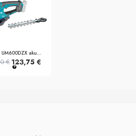
Makita UM600DZX akumulatorske škare za travu 10,8v, 160mm
123,75
€
50
€
?