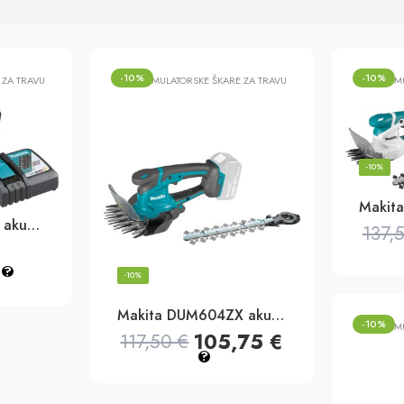
-10%
-10%
 ZA TRAVU
AKUMULATORSKE ŠKARE ZA TRAVU
AKUMU
-10%
Makita DUM604RF akumulatorske škare za travu 18v, 160mm
137,
?
-10%
Makita DUM604ZX akumulatorske škare za travu 18v, 160mm
-10%
AKUMU
105,75
€
117,50
€
?