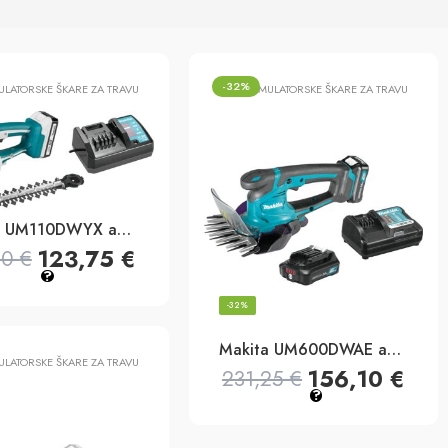
-32%
LATORSKE ŠKARE ZA TRAVU
AKUMULATORSKE ŠKARE ZA TRAVU
Makita UM110DWYX akumulatorske škare za travu 18v, 110mm
123,75
€
50
€
?
-32%
Makita UM600DWAE akumulatorske škare za travu 12v max, 160mm
LATORSKE ŠKARE ZA TRAVU
156,10
€
231,25
€
?