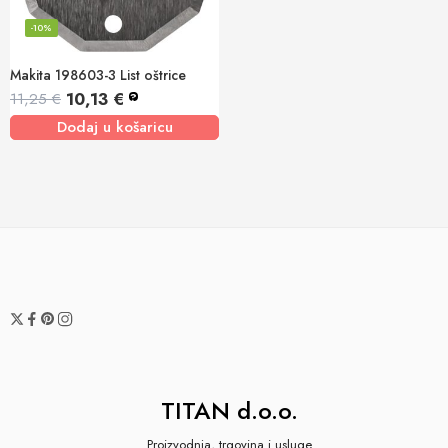
-10%
Makita 198603-3 List oštrice
10,13
€
11,25
€
?
Dodaj u košaricu
TITAN d.o.o.
Proizvodnja, trgovina i usluge