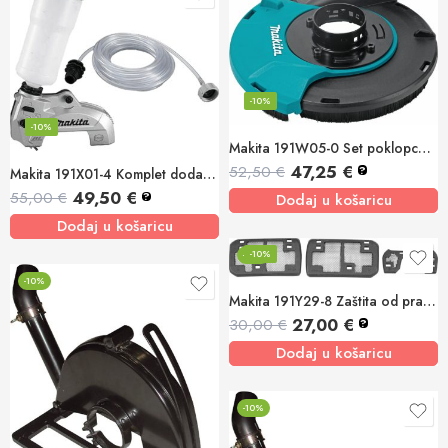
-10%
-10%
Makita 191W05-0 Set poklopca za prikupljanje prašine
47,25
€
52,50
€
?
Makita 191X01-4 Komplet dodatka za vodu DCC500
49,50
€
55,00
€
?
Dodaj u košaricu
Dodaj u košaricu
-10%
-10%
-10%
Makita 191Y29-8 Zaštita od prašine GA5093, GA5095
27,00
€
30,00
€
?
Dodaj u košaricu
-10%