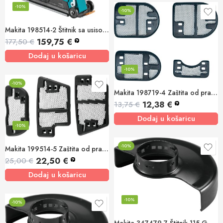
-10%
-10%
Makita 198514-2 Štitnik sa usisom za prašinu 180mm
159,75
€
177,50
€
?
Dodaj u košaricu
-10%
-10%
Makita 198719-4 Zaštita od prašine GA5040
12,38
€
13,75
€
?
Dodaj u košaricu
-10%
-10%
Makita 199514-5 Zaštita od prašine GA40XX,45XX,50XX
22,50
€
25,00
€
?
Dodaj u košaricu
-10%
-10%
Makita 347479-7 Štitnik 115 GA4550 GA4550R GA4551R