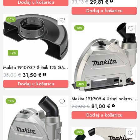
29,81
€
33,13
€
?
Dodaj u košaricu
Dodaj u košaricu
-10%
-10%
-10%
Makita 1910Y0-7 Štitnik 125 GA5090, GA5091, GA5092
31,50
€
35,00
€
?
Dodaj u košaricu
-10%
Makita 191G05-4 Usisni pokrov za kutnu brusilicu X-LOCK
-10%
81,00
€
90,00
€
?
Dodaj u košaricu
-10%