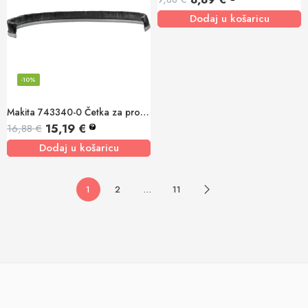
Dodaj u košaricu
-10%
Makita 743340-0 Četka za protivprašno zaštito PC5000C, PC5001C
15,19
€
16,88
€
?
Dodaj u košaricu
1
2
…
11