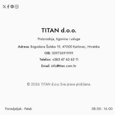
TITAN d.o.o.
Proizvodnja, trgovina i usluge
Adresa:
Bogoslava Šuleka 19, 47000 Karlovac, Hrvatska
OIB:
03973691999
Telefon:
+385 47 63 63 11
Email:
info@titan.com.hr
© 2026 TITAN d.o.o. Sva prava pridržana.
Ponedjeljak - Petak
08:00 - 16:00