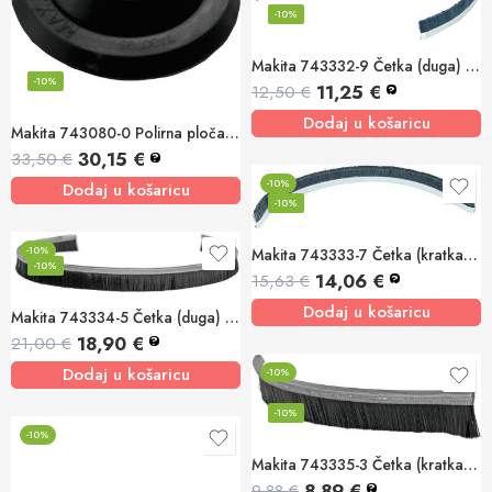
-10%
Makita 743332-9 Četka (duga) za usisni pokrov
-10%
11,25
€
12,50
€
?
Dodaj u košaricu
Makita 743080-0 Polirna ploča – čičak 100 PW5000C
30,15
€
33,50
€
?
-10%
Dodaj u košaricu
-10%
-10%
Makita 743333-7 Četka (kratka) za odsesovalni štit 195239-9
-10%
14,06
€
15,63
€
?
Dodaj u košaricu
Makita 743334-5 Četka (duga) za odsesovalni štit 195385-8
18,90
€
21,00
€
?
Dodaj u košaricu
-10%
-10%
-10%
Makita 743335-3 Četka (kratka) za odsesovalni štit 195385-8
8,89
€
9,88
€
?