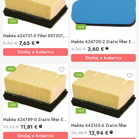
-10%
-10%
Makita 424701-0 Filter EK7301, EK8100
Makita 424700-2 Zračni filter EK7301,EK8100
7,65
€
8,50
€
?
3,60
€
4,00
€
?
Dodaj u košaricu
Dodaj u košaricu
-10%
-10%
-10%
-10%
Makita 424789-0 Zračni filter EK6100,EK6101
Makita 442165-6 Zračni filter
11,81
€
13,13
€
?
12,94
€
14,38
€
?
Dodaj u košaricu