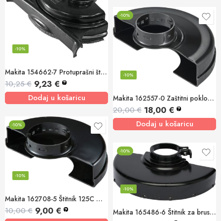
-10%
-10%
Makita 154662-7 Protuprašni štitnik
-10%
9,23
€
10,25
€
?
Dodaj u košaricu
Makita 162557-0 Zaštitni poklopac rezne ploče 125mm XGT
18,00
€
20,00
€
?
Dodaj u košaricu
-10%
-10%
-10%
-10%
Makita 162708-5 Štitnik 125C GA519D
9,00
€
10,00
€
?
Makita 165486-6 Štitnik za brusilicu 150mm