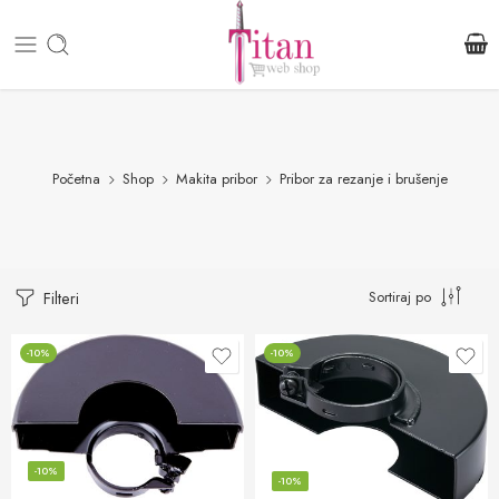
Početna
Shop
Makita pribor
Pribor za rezanje i brušenje
Sortiraj po
Filteri
-10%
-10%
-10%
-10%