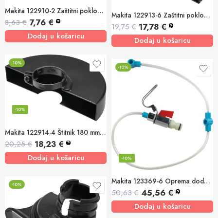
Makita 122910-2 Zaštitni poklopac za reznu ploču 115 mm
Makita 122913-6 Zaštitni poklopac rezne ploče 230 mm
7,76
€
8,63
€
?
17,78
€
19,75
€
?
Dodaj u košaricu
Dodaj u košaricu
-10%
-10%
-10%
Makita 122914-4 Štitnik 180 mm GA7020
18,23
€
20,25
€
?
Dodaj u košaricu
-10%
Makita 123369-6 Oprema dodatka vode
-10%
45,56
€
50,63
€
?
Dodaj u košaricu