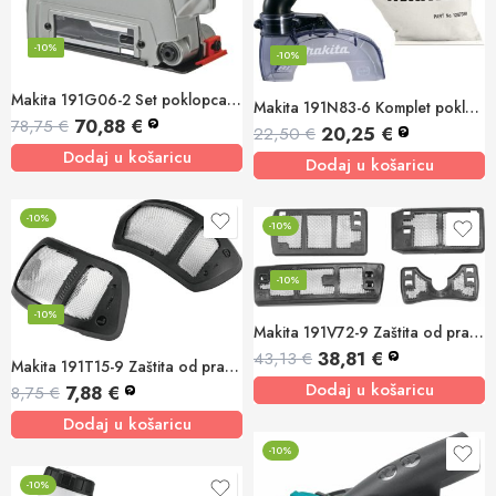
-10%
-10%
Makita 191G06-2 Set poklopca za prikupljanje prašine 125mm XGT
Makita 191N83-6 Komplet poklopca za prikupljanje prašine DCC500
70,88
€
78,75
€
?
20,25
€
22,50
€
?
Dodaj u košaricu
Dodaj u košaricu
-10%
-10%
-10%
-10%
Makita 191V72-9 Zaštita od prašine GA5090, GA5091, GA5092
38,81
€
43,13
€
?
Makita 191T15-9 Zaštita od prašine GA7070/9070/9071
Dodaj u košaricu
7,88
€
8,75
€
?
Dodaj u košaricu
-10%
-10%