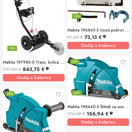
-10%
Makita 196845-3 Usisni pokrov za kutnu brusilicu
73,13
€
81,25
€
?
Dodaj u košaricu
-10%
Makita 197980-0 Trans. kolica sa vodenom pumpom
-10%
843,75
€
937,50
€
?
Dodaj u košaricu
-10%
-10%
Makita 198440-5 Štitnik sa usisom za prašinu 230mm
156,94
€
174,38
€
?
Dodaj u košaricu