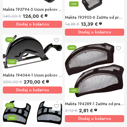
-10%
Makita 193794-5 Usisni pokrov za kutnu brusilicu 115/125mm
126,00
€
140,00
€
?
Makita 193903-6 Zaštita od prašine
13,39
€
14,88
€
Dodaj u košaricu
?
Dodaj u košaricu
-10%
-10%
-10%
Makita 194044-1 Usisni pokrov za kutnu brusilicu 180/230mm
270,00
€
300,00
€
?
Dodaj u košaricu
-10%
Makita 194289-1 Zaštita od prašine GA9020
-10%
2,81
€
3,13
€
?
Dodaj u košaricu
-10%