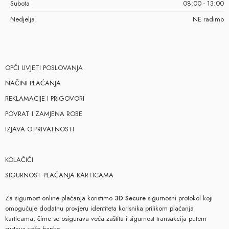
Subota
08:00 - 13:00
Nedjelja
NE radimo
OPĆI UVJETI POSLOVANJA
NAČINI PLAĆANJA
REKLAMACIJE I PRIGOVORI
POVRAT I ZAMJENA ROBE
IZJAVA O PRIVATNOSTI
KOLAČIĆI
SIGURNOST PLAĆANJA KARTICAMA
Za sigurnost online plaćanja koristimo
3D Secure
sigurnosni protokol koji
omogućuje dodatnu provjeru identiteta korisnika prilikom plaćanja
karticama, čime se osigurava veća zaštita i sigurnost transakcija putem
sustava vaše banke.