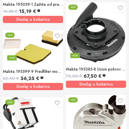
Makita 195059-1 Zaštita od prašine
-10%
15,19
€
16,88
€
?
Dodaj u košaricu
-10%
-10%
-10%
Makita 195385-8 Usisni pokrov za brušenje 180/230mm
Makita 195599-9 Predfilter mokri 5kom,Papirni filter suhi tip 1kom
67,50
€
75,00
€
?
56,25
€
62,50
€
?
Dodaj u košaricu
Dodaj u košaricu
-10%
-10%