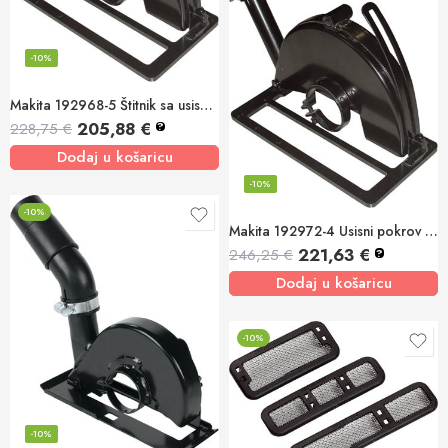
-10%
Makita 192968-5 Štitnik sa usisom za prašinu 115/125mm
205,88
€
228,75
€
?
Dodaj u košaricu
-10%
-10%
Makita 192972-4 Usisni pokrov za kutnu brusilicu bez spojnice
221,63
€
246,25
€
?
Dodaj u košaricu
-10%
-10%