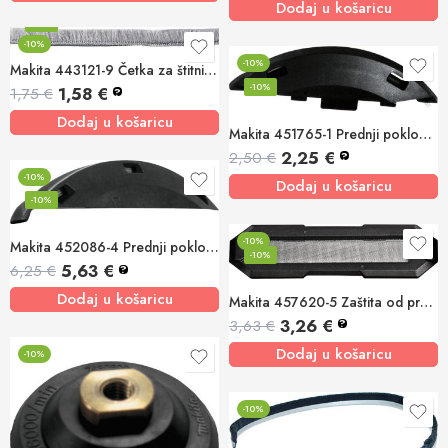
Dodaj u košaricu
-10%
-10%
-10%
Makita 443121-9 Četka za štitnik za prah PW5000C
-10%
1,58
€
1,75
€
?
Dodaj u košaricu
Makita 451765-1 Prednji poklopac štit. za brušenje betona 195239-9
2,25
€
2,50
€
?
-10%
Dodaj u košaricu
-10%
-10%
Makita 452086-4 Prednji poklopac štit. za brušenje betona 195385-8
-10%
5,63
€
6,25
€
?
Dodaj u košaricu
Makita 457620-5 Zaštita od prašine DGA900 DGA700
3,26
€
3,63
€
?
Dodaj u košaricu
-10%
-10%