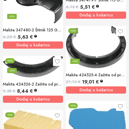
5,51
€
6,13
€
?
Dodaj u košaricu
-10%
Makita 347480-2 Štitnik 125 GA5050 GA5050R GA5051R
-10%
5,63
€
6,25
€
?
Dodaj u košaricu
-10%
-10%
-10%
Makita 424525-4 Zaštita od prašine A prsten
19,01
€
21,13
€
?
Makita 424526-2 Zaštita od prašine PC5000C, PC5001C
Dodaj u košaricu
8,44
€
9,38
€
?
Dodaj u košaricu
-10%
-10%