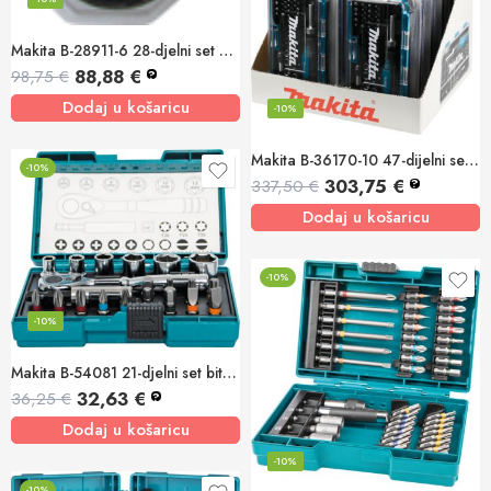
Makita B-28911-6 28-djelni set bitova u plosnatoj kutiji (6/1)
88,88
€
98,75
€
?
Dodaj u košaricu
-10%
Makita B-36170-10 47-dijelni set nasadnih ključeva i bitova (10/1)
-10%
303,75
€
337,50
€
?
Dodaj u košaricu
-10%
-10%
Makita B-54081 21-djelni set bitova s račnom
32,63
€
36,25
€
?
Dodaj u košaricu
-10%
-10%