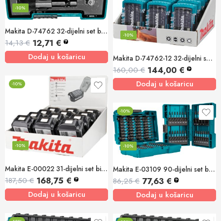
-10%
Makita D-74762 32-dijelni set bitova 25mm s držačem 1/4
-10%
12,71
€
14,13
€
?
Dodaj u košaricu
Makita D-74762-12 32-dijelni set bitova 25mm s držačem 1/4 12/1
144,00
€
160,00
€
?
Dodaj u košaricu
-10%
-10%
-10%
-10%
Makita E-00022 31-dijelni set bitova u kutiji 25mm 12/1
Makita E-03109 90-dijelni set bitova impact BLACK
168,75
€
187,50
€
77,63
€
?
86,25
€
?
Dodaj u košaricu
Dodaj u košaricu