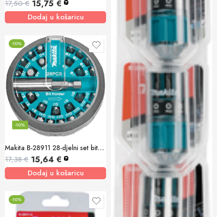
15,75
€
17,50
€
?
Dodaj u košaricu
-10%
-10%
Makita B-28911 28-djelni set bitova u plosnatoj kutiji
15,64
€
17,38
€
?
Dodaj u košaricu
-10%