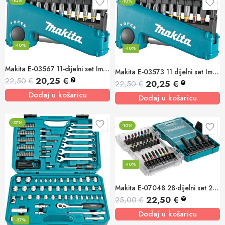
-10%
-10%
-10%
-10%
Makita E-03567 11-dijelni set Impact Premier bitova + adapter
Makita E-03573 11 dijelni set Impact Premier bit nastavaka
20,25
€
22,50
€
?
20,25
€
22,50
€
?
Dodaj u košaricu
Dodaj u košaricu
-37%
-10%
-10%
Makita E-07048 28-dijelni set 25 i 50mm bit nastavaka
22,50
€
25,00
€
?
Dodaj u košaricu
-37%