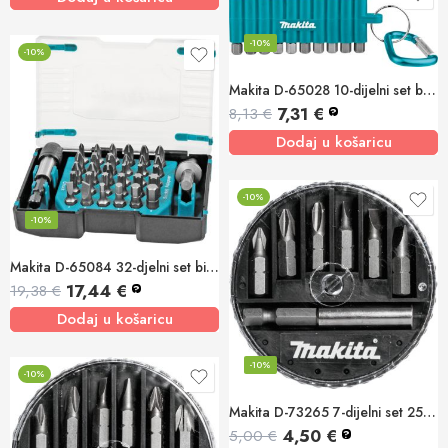
-10%
-10%
Makita D-65028 10-dijelni set bit nastavaka (PH,PZ,SL,T)
7,31
€
8,13
€
?
Dodaj u košaricu
-10%
-10%
Makita D-65084 32-djelni set bitova
17,44
€
19,38
€
?
Dodaj u košaricu
-10%
-10%
Makita D-73265 7-dijelni set 25mm bit nastavaka (PH,SL)+adapter
4,50
€
5,00
€
?