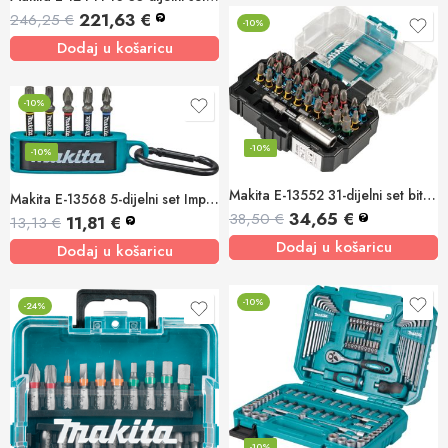
221,63
€
246,25
€
?
-10%
Dodaj u košaricu
-10%
-10%
-10%
Makita E-13552 31-dijelni set bitova Impact Premier 25mm
Makita E-13568 5-dijelni set Impact Premier bitova
34,65
€
38,50
€
?
11,81
€
13,13
€
?
Dodaj u košaricu
Dodaj u košaricu
-10%
-24%
-10%