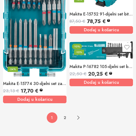
Makita E-15752 91-dijelni set bit nastavaka
78,75
€
87,50
€
?
Dodaj u košaricu
-10%
-10%
Makita P-16782 105-djelni set bitova
-24%
20,25
€
22,50
€
?
Dodaj u košaricu
Makita E-15774 30-djelni set za zavrtanje
17,70
€
23,13
€
?
Dodaj u košaricu
1
2