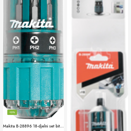
-10%
Makita B-28896 18-djelni set bitova cilindričnog oblika