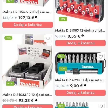
-10%
Makita D-30667-12 31-djelni set bit nastavaka 12/1
127,13
€
141,25
€
?
-10%
Dodaj u košaricu
Makita D-31083 12-djelni set bit nastavaka
8,55
€
9,50
€
?
-10%
Dodaj u košaricu
-10%
-10%
Makita D-64995 11 dijelni set nastavaka za odvijač (PH,PZ,T)
-10%
9,00
€
10,00
€
?
Dodaj u košaricu
Makita D-31083-12 12-djelni set bit nastavaka 12/1
93,38
€
103,75
€
?
-10%
Dodaj u košaricu