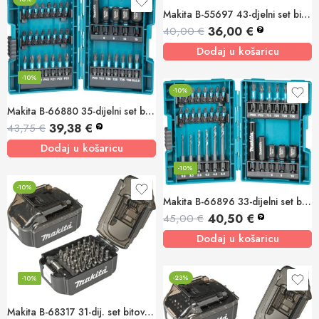
Makita B-55697 43-djelni set bitova u boji
36,00
€
40,00
€
?
Dodaj u košaricu
-10%
-10%
Makita B-66880 35-dijelni set bitova impact BLACK
39,38
€
43,75
€
?
Dodaj u košaricu
-10%
-10%
Makita B-66896 33-dijelni set bitova impact BLACK
40,50
€
45,00
€
?
Dodaj u košaricu
-23%
-10%
Makita B-68317 31-dij. set bitova u kutiji u obliku baterije 25mm