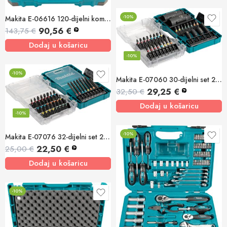
-10%
Makita E-06616 120-dijelni komplet ručnog alata
90,56
€
143,75
€
?
Dodaj u košaricu
-10%
-10%
Makita E-07060 30-dijelni set 25 i 50mm bit nastavaka
29,25
€
32,50
€
?
Dodaj u košaricu
-10%
-10%
Makita E-07076 32-dijelni set 25, 50 i 75mm bit nastavaka
22,50
€
25,00
€
?
Dodaj u košaricu
-10%