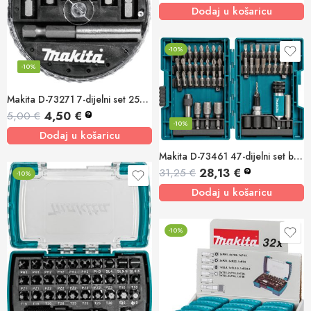
Dodaj u košaricu
-10%
-10%
Makita D-73271 7-dijelni set 25mm bit nastavaka (PH,SL,PZ)+adapter
4,50
€
5,00
€
?
-10%
Dodaj u košaricu
Makita D-73461 47-dijelni set bit nastavaka
28,13
€
31,25
€
?
-10%
Dodaj u košaricu
-10%