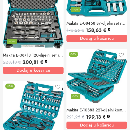
-10%
Makita E-08458 87-dijelni set ručnog alata i bit nastavaka
158,63
€
176,25
€
?
Dodaj u košaricu
-10%
-10%
Makita E-08713 120-dijelni set ručnog alata MAKPAC
200,81
€
223,13
€
?
Dodaj u košaricu
-10%
-10%
Makita E-10883 221-dijelni komplet ručnog alata
199,13
€
221,25
€
?
Dodaj u košaricu