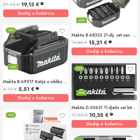
19,13
€
21,25
€
?
Dodaj u košaricu
-23%
-10%
Makita B-68323 21-dij. set nas. za odvijač u kutiji u obliku aku.
15,21
€
19,88
€
?
Dodaj u košaricu
-10%
-10%
Makita B-69917 Kutija u obliku LXT baterije
5,51
€
6,13
€
?
-10%
Dodaj u košaricu
Makita D-30651 11-djelni set bit nastavaka
10,35
€
11,50
€
?
-10%
Dodaj u košaricu