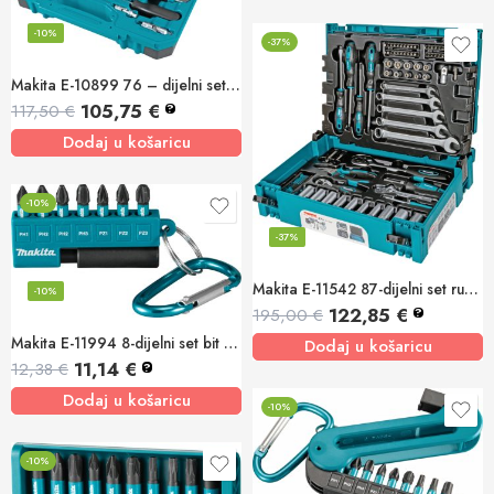
-10%
-37%
Makita E-10899 76 – dijelni set ručnog alata in bit nastavaka
105,75
€
117,50
€
?
Dodaj u košaricu
-10%
-37%
Makita E-11542 87-dijelni set ručnog alata, bit nastavaka MAKPAC
-10%
122,85
€
195,00
€
?
Makita E-11994 8-dijelni set bit nastavaka Impact Black 1/4Hex
Dodaj u košaricu
11,14
€
12,38
€
?
Dodaj u košaricu
-10%
-10%