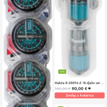
-10%
Makita B-28896-6 18-djelni set bitova cilindričnog oblika (6/1)
90,00
€
100,00
€
?
Dodaj u košaricu