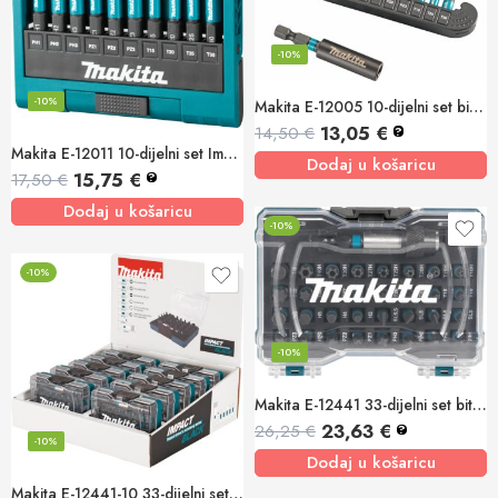
-10%
-10%
Makita E-12005 10-dijelni set bitova Impact BLACK
13,05
€
14,50
€
?
Makita E-12011 10-dijelni set Impact Black bit nastavaka 1/4Hex
Dodaj u košaricu
15,75
€
17,50
€
?
Dodaj u košaricu
-10%
-10%
-10%
Makita E-12441 33-dijelni set bitova impact BLACK
23,63
€
26,25
€
?
-10%
Dodaj u košaricu
Makita E-12441-10 33-dijelni set bitova impact BLACK (10/1)