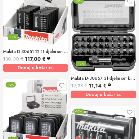
-10%
-10%
Makita D-30651-12 11-djelni set bit nastavaka 12/1
117,00
€
130,00
€
?
-10%
Dodaj u košaricu
Makita D-30667 31-djelni set bit nastavaka
11,14
€
12,38
€
-10%
?
Dodaj u košaricu
-10%