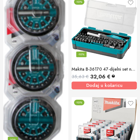
-10%
-10%
Makita B-36170 47-dijelni set nasadnih ključeva i bitova
32,06
€
35,63
€
?
Dodaj u košaricu
-10%
-10%