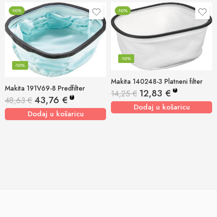
-10%
-10%
-10%
-10%
Makita 140248-3 Platneni filter
Makita 191V69-8 Predfilter
?
12,83
€
14,25
€
?
43,76
€
48,63
€
Dodaj u košaricu
Dodaj u košaricu