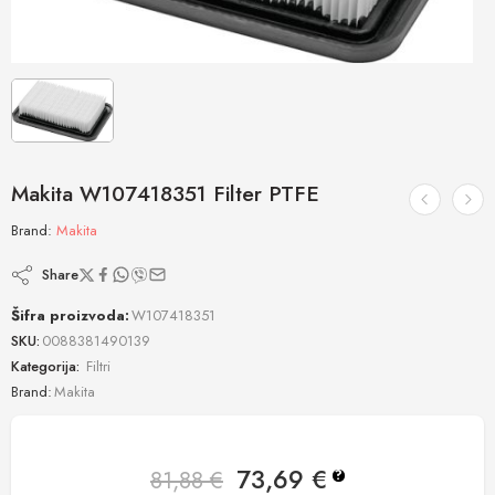
Makita W107418351 Filter PTFE
Brand:
Makita
Share
Šifra proizvoda:
W107418351
SKU:
0088381490139
Kategorija:
Filtri
Brand:
Makita
73,69
€
81,88
€
?