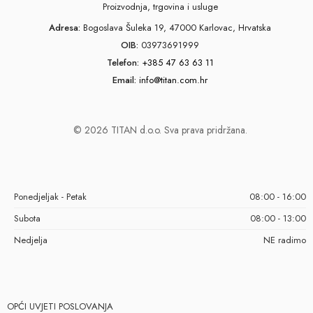
Proizvodnja, trgovina i usluge
Adresa:
Bogoslava Šuleka 19, 47000 Karlovac, Hrvatska
OIB:
03973691999
Telefon:
+385 47 63 63 11
Email:
info@titan.com.hr
© 2026 TITAN d.o.o. Sva prava pridržana.
Ponedjeljak - Petak
08:00 - 16:00
Subota
08:00 - 13:00
Nedjelja
NE radimo
OPĆI UVJETI POSLOVANJA