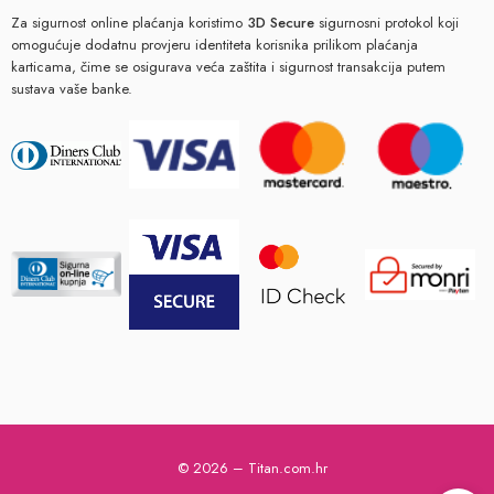
Za sigurnost online plaćanja koristimo
3D Secure
sigurnosni protokol koji
omogućuje dodatnu provjeru identiteta korisnika prilikom plaćanja
karticama, čime se osigurava veća zaštita i sigurnost transakcija putem
sustava vaše banke.
© 2026 – Titan.com.hr