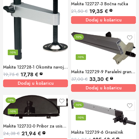
Makita 122727-3 Bočna ručka
19,35
€
21,50
€
?
Dodaj u košaricu
-10%
-10%
-10%
Makita 122728-1 Okomita navojna stega
Makita 122729-9 Paralelni graničnik
17,78
€
19,75
€
?
33,30
€
37,00
€
?
Dodaj u košaricu
Dodaj u košaricu
-10%
-10%
-10%
-10%
Makita 122732-0 Pribor za usisavanje
Makita 122739-6 Graničnik
21,94
€
24,38
€
?
?