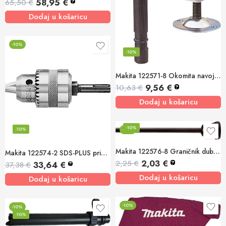
58,95
€
65,50
€
?
Dodaj u košaricu
-10%
-10%
Makita 122571-8 Okomita navojna stega
9,56
€
10,63
€
?
Dodaj u košaricu
-10%
-10%
-10%
Makita 122576-8 Graničnik dubine
Makita 122574-2 SDS-PLUS priključak sa steznom glavom s ključem
2,03
€
2,25
€
?
33,64
€
37,38
€
?
Dodaj u košaricu
Dodaj u košaricu
-10%
-10%
-10%