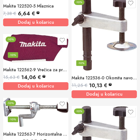
-10%
Makita 122520-5 Mlaznica
6,64
€
7,38
€
?
Dodaj u košaricu
-10%
-10%
-10%
Makita 122562-9 Vrečica za prašinu (tkanina)
14,06
€
15,63
€
?
Makita 122536-0 Okomita navojna stega
10,13
€
11,25
€
?
Dodaj u košaricu
Dodaj u košaricu
-10%
-10%
-10%
Makita 122563-7 Horizontalna stega