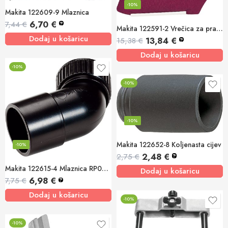
-10%
Makita 122609-9 Mlaznica
6,70
€
7,44
€
?
Makita 122591-2 Vrečica za prašinu (tkanina)
Dodaj u košaricu
13,84
€
15,38
€
?
Dodaj u košaricu
-10%
-10%
-10%
Makita 122652-8 Koljenasta cijev
-10%
2,48
€
2,75
€
?
Makita 122615-4 Mlaznica RP0910/RP1110C
Dodaj u košaricu
6,98
€
7,75
€
?
Dodaj u košaricu
-10%
-10%