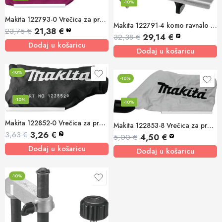
-10%
Makita 122793-0 Vrečica za prašinu (tkanina) KP0810/C
Makita 122791-4 komo ravnalo 45
21,38
€
23,75
€
?
29,14
€
32,38
€
?
Dodaj u košaricu
Dodaj u košaricu
-10%
-10%
-10%
-10%
Makita 122852-0 Vrečica za prašinu (tkanina) LS1016L
Makita 122853-8 Vrečica za prašinu (tkanina) PC5000C/PC5001C
3,26
€
3,63
€
?
4,50
€
5,00
€
?
Dodaj u košaricu
Dodaj u košaricu
-10%