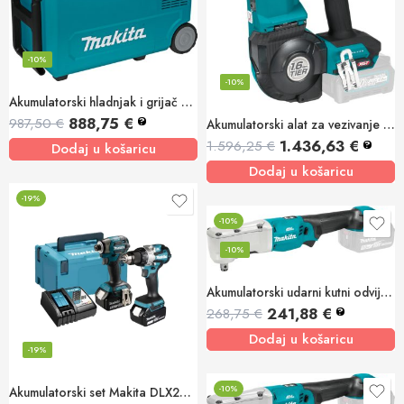
-10%
-10%
Akumulatorski hladnjak i grijač 40V XGT/LXT/AC,25L
888,75
€
987,50
€
?
Akumulatorski alat za vezivanje armature 40V XGT
1.436,63
€
1.596,25
€
?
Dodaj u košaricu
Dodaj u košaricu
-19%
-10%
-10%
Akumulatorski udarni kutni odvijač 18V, 360Nm, 1/2
241,88
€
268,75
€
?
Dodaj u košaricu
-19%
-10%
Akumulatorski set Makita DLX2527TJ 18V