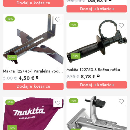
185,63
€
206,25
€
Dodaj u košaricu
Dodaj u košaricu
-10%
-10%
-10%
-10%
Makita 122750-8 Bočna ručka
Makita 122745-1 Paralelna vodilica 3710
8,78
€
9,75
€
?
4,50
€
5,00
€
?
Dodaj u košaricu
Dodaj u košaricu
-10%
-10%
-10%