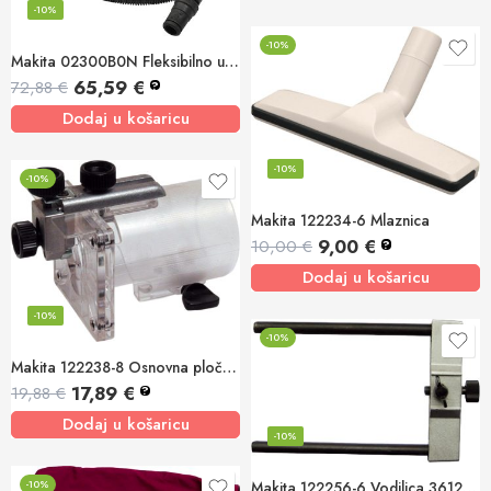
-10%
-10%
Makita 02300B0N Fleksibilno usisno crijevo 25x3m 445X, VC3510
65,59
€
72,88
€
?
Dodaj u košaricu
-10%
-10%
Makita 122234-6 Mlaznica
9,00
€
10,00
€
?
Dodaj u košaricu
-10%
-10%
Makita 122238-8 Osnovna ploča za rezač
17,89
€
19,88
€
?
Dodaj u košaricu
-10%
-10%
Makita 122256-6 Vodilica 3612/3612C