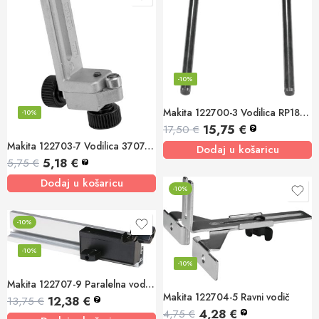
-10%
Makita 122700-3 Vodilica RP1800
-10%
15,75
€
17,50
€
?
Makita 122703-7 Vodilica 3707/3707F/3700
Dodaj u košaricu
5,18
€
5,75
€
?
Dodaj u košaricu
-10%
-10%
-10%
-10%
Makita 122707-9 Paralelna vodilica
Makita 122704-5 Ravni vodič
12,38
€
13,75
€
?
4,28
€
4,75
€
?