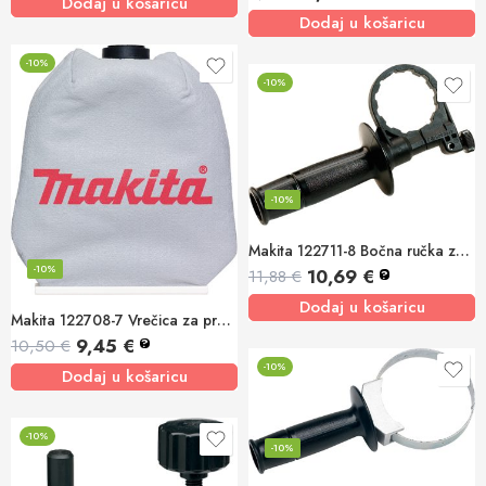
Dodaj u košaricu
Dodaj u košaricu
-10%
-10%
-10%
Makita 122711-8 Bočna ručka za 84*4D
-10%
10,69
€
11,88
€
?
Dodaj u košaricu
Makita 122708-7 Vrečica za prašinu
9,45
€
10,50
€
?
-10%
Dodaj u košaricu
-10%
-10%