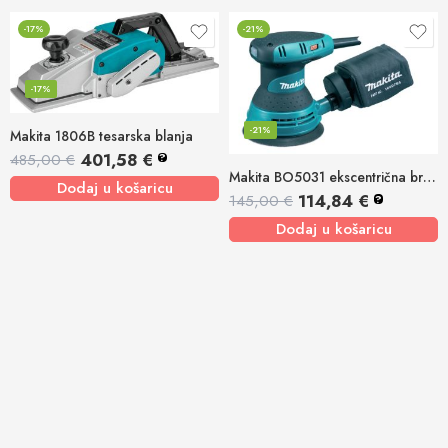
-17%
-21%
-17%
-21%
Makita 1806B tesarska blanja
401,58
€
485,00
€
?
Makita BO5031 ekscentrična brusilica
Dodaj u košaricu
114,84
€
145,00
€
?
Dodaj u košaricu