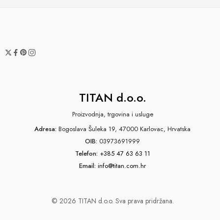
TITAN d.o.o.
Proizvodnja, trgovina i usluge
Adresa:
Bogoslava Šuleka 19, 47000 Karlovac, Hrvatska
OIB:
03973691999
Telefon:
+385 47 63 63 11
Email:
info@titan.com.hr
© 2026 TITAN d.o.o. Sva prava pridržana.