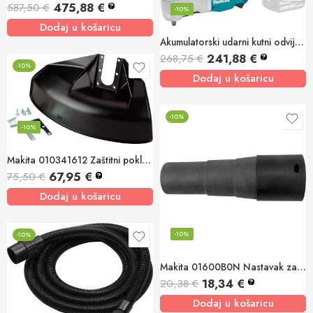
475,88
€
587,50
€
?
-10%
Dodaj u košaricu
Akumulatorski udarni kutni odvijač 18V, 360Nm, 3/8
241,88
€
268,75
€
?
-10%
Dodaj u košaricu
-10%
-10%
Makita 010341612 Zaštitni poklopac DBC4510, DBC4010
67,95
€
75,50
€
?
Dodaj u košaricu
-10%
-10%
Makita 01600B0N Nastavak za usisivač 25mm 445X, 449, VC3510
18,34
€
20,38
€
?
Dodaj u košaricu