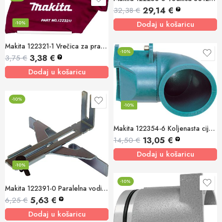
29,14
€
32,38
€
?
Dodaj u košaricu
-10%
Makita 122321-1 Vrečica za prašinu (tkanina)
-10%
3,38
€
3,75
€
?
Dodaj u košaricu
-10%
-10%
Makita 122354-6 Koljenasta cijev 1923H
13,05
€
14,50
€
?
Dodaj u košaricu
-10%
-10%
Makita 122391-0 Paralelna vodilica 3707/3708
5,63
€
6,25
€
?
Dodaj u košaricu