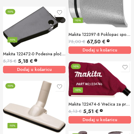
-10%
-10%
Makita 122397-8 Poklopac spojnice – aluminij 70-6
-10%
67,50
€
75,00
€
?
Dodaj u košaricu
Makita 122472-0 Podesiva pločica
5,18
€
5,75
€
?
-10%
Dodaj u košaricu
-10%
-10%
Makita 122474-6 Vrečica za prašinu (tkanina)
5,51
€
6,13
€
?
Dodaj u košaricu
-10%