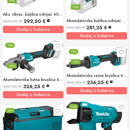
-10%
-10%
Aku. vibrac. bušilica-odvijač 40V XGT, 3st
292,50
€
Akumulatorska bušilica-odvijač 40V XGT, 3st
325,00
€
?
281,25
€
312,50
€
?
Dodaj u košaricu
Dodaj u košaricu
-10%
-10%
-10%
-10%
Akumulatorska ravna brusilica 40V XGT, 32mm
Akumulatorska kutna brusilica 40V XGT, 125mm
236,25
€
262,50
€
?
326,25
€
362,50
€
?
Dodaj u košaricu
Dodaj u košaricu
-10%
-10%