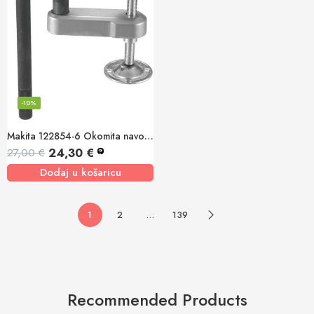
-10%
Makita 122854-6 Okomita navojna stega
24,30
€
27,00
€
?
Dodaj u košaricu
1
2
…
139
Recommended Products