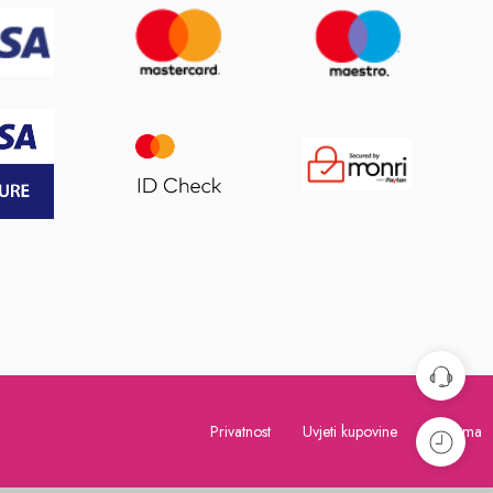
Privatnost
Uvjeti kupovine
O nama