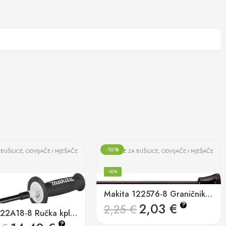
-10%
BUŠILICE, ODVIJAČE I MJEŠAČE
RUČKE ZA BUŠILICE, ODVIJAČE I MJEŠAČE
-10%
Makita 122576-8 Graničnik dubine
2,03
€
?
2,25
€
Makita 122A18-8 Ručka kpl. DA001G
?