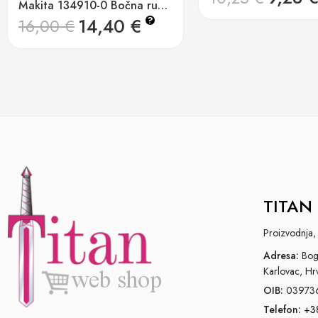
Makita 134910-0 Bočna ručka 36
14,40
€
?
16,00
€
TITAN 
Proizvodnja, 
Adresa:
Bogo
Karlovac, Hr
OIB:
03973
Telefon:
+3