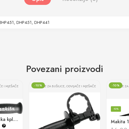
BHP451, DHP451, DHP441
Povezani proizvodi
-10%
-10%
ČE I MJEŠAČE
RUČKE ZA BUŠILICE, ODVIJAČE I MJEŠAČE
RUČKE ZA 
-10%
Makita 123415-5 Ručka kpl. BHP444, BHP454
€
?