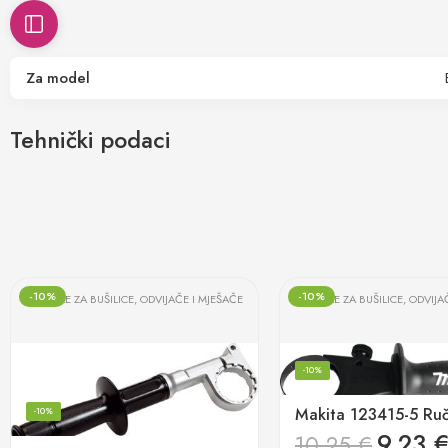
Za model
Tehnički podaci
-10%
-10%
RUČKE ZA BUŠILICE, ODVIJAČE I MJEŠAČE
RUČKE ZA BUŠILICE, ODVIJA
-10%
-10%
9,23
10,25
€