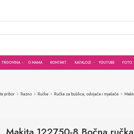
TRGOVINA
O NAMA
KONTAKT
KATALOZI
YOUTUBE
FOTO
ta pribor
Razno
Ručke
Ručke za bušilice, odvijače i mješače
Maki
Makita 122750-8 Bočna ručka