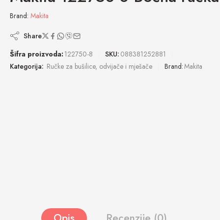
Brand:
Makita
Share
Šifra proizvoda:
122750-8
SKU:
088381252881
Kategorija:
Ručke za bušilice, odvijače i mješače
Brand:
Makita
Opis
Recenzije (0)