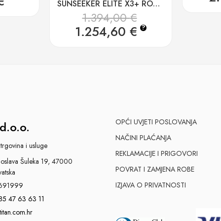
€
SUNSEEKER ELITE X3+ ROBOTSKA KOSILICA B.Ž. do 1200m2
1.394,00
€
1.254,60
€
?
OPĆI UVJETI POSLOVANJA
d.o.o.
NAČINI PLAĆANJA
trgovina i usluge
REKLAMACIJE I PRIGOVORI
slava Šuleka 19, 47000
POVRAT I ZAMJENA ROBE
vatska
IZJAVA O PRIVATNOSTI
691999
85 47 63 63 11
titan.com.hr