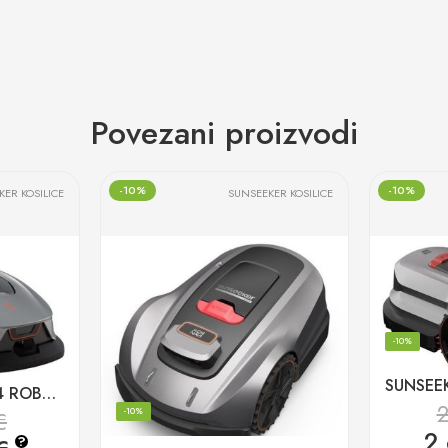
Povezani proizvodi
-10%
-10%
ER KOSILICE
SUNSEEKER KOSILICE
-10%
SUNSEEKER ELITE X4 ROBOTSKA KOSILICA BEZ ŽICE do 1200m2
€
-10%
2
?