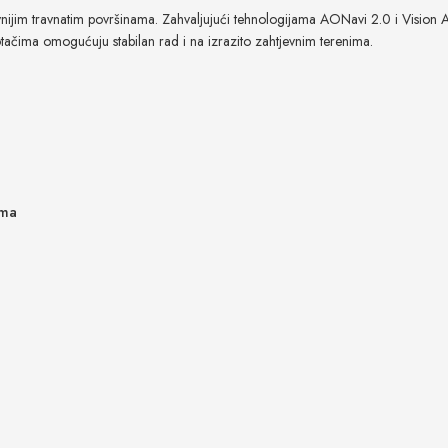
evnijim travnatim površinama. Zahvaljujući tehnologijama AONavi 2.0 i Vision AI 
tačima omogućuju stabilan rad i na izrazito zahtjevnim terenima.
ima