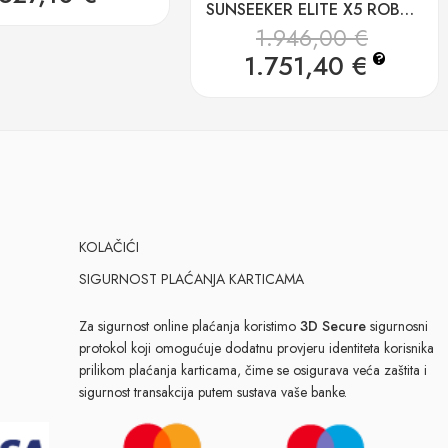
SUNSEEKER ELITE X5 ROBOTSKA KOSILICA BEZ ŽICE do 2000m2
1.946,00
€
1.751,40
€
?
KOLAČIĆI
SIGURNOST PLAĆANJA KARTICAMA
Za sigurnost online plaćanja koristimo
3D Secure
sigurnosni
protokol koji omogućuje dodatnu provjeru identiteta korisnika
prilikom plaćanja karticama, čime se osigurava veća zaštita i
sigurnost transakcija putem sustava vaše banke.