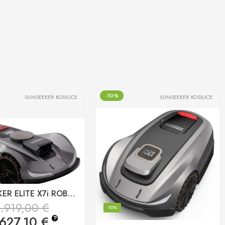
-10%
SUNSEEKER KOSILICE
SUNSEEKER KOSILICE
SUNSEEKER ELITE X7i ROBOTSKA KOSILICA BEZ ŽICE do 3000m2
2.919,00
€
-10%
.627,10
€
?