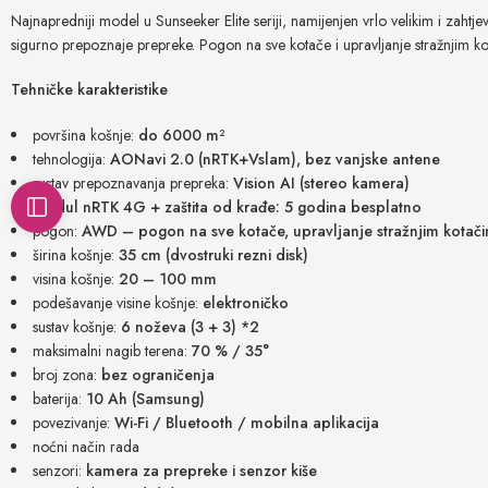
Najnapredniji model u Sunseeker Elite seriji, namijenjen vrlo velikim i zahtj
sigurno prepoznaje prepreke. Pogon na sve kotače i upravljanje stražnjim ko
Tehničke karakteristike
površina košnje:
do 6000 m²
tehnologija:
AONavi 2.0 (nRTK+Vslam), bez vanjske antene
sustav prepoznavanja prepreka:
Vision AI (stereo kamera)
modul nRTK 4G + zaštita od krađe: 5 godina besplatno
pogon:
AWD – pogon na sve kotače, upravljanje stražnjim kotač
širina košnje:
35 cm (dvostruki rezni disk)
visina košnje:
20 – 100 mm
podešavanje visine košnje:
elektroničko
sustav košnje:
6 noževa (3 + 3) *2
maksimalni nagib terena:
70 % / 35°
broj zona:
bez ograničenja
baterija:
10 Ah (Samsung)
povezivanje:
Wi-Fi / Bluetooth / mobilna aplikacija
noćni način rada
senzori:
kamera za prepreke i senzor kiše