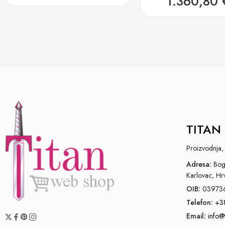
1.360,80
TITAN 
Proizvodnja, 
Adresa:
Bogo
Karlovac, Hr
OIB:
03973
Telefon:
+3
Email:
info@