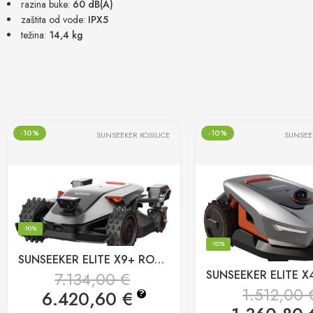
razina buke:
60 dB(A)
zaštita od vode:
IPX5
težina:
14,4 kg
-10%
-10%
SUNSEEKER KOSILICE
SUNSEEK
-10%
-10%
SUNSEEKER ELITE X9+ ROBOTSKA KOSILICA BEZ ŽICE do 24.000m2
7.134,00
€
1.512,00
6.420,60
€
?