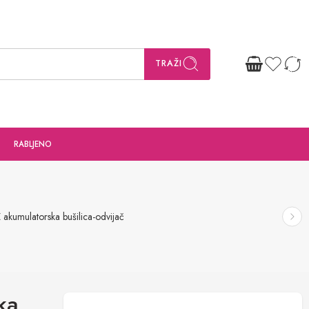
TRAŽI
RABLJENO
kumulatorska bušilica-odvijač
ka