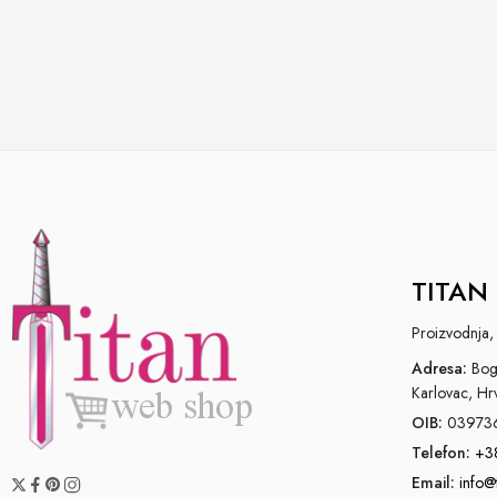
TITAN 
Proizvodnja, 
Adresa:
Bogo
Karlovac, Hr
OIB:
03973
Telefon:
+3
Email:
info@