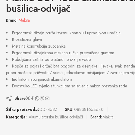
bušilica-odvijač
Brand:
Makita
Ergonomski dizajn pruža izvrsnu kontrolu i upravljivost uređaja
Brzostezna glava
Metalna konstrukcija zupčanika
Ergonomski dizajnirana mekana ručka presvučena gumom
Poboljšana zaštita od prašine i prskanja vode
Kopča za pojas i držač bita pogodni za dešnjake i ljevake, svaki stand
pribor može se pričvrstiti / skinuti jednostavno odvijanjem / zavrtanjem vij
Indikator napunjenosti akumulatora
Dvostruko LED svjetlo s funkcijom svijetljenja nakon prestanka rada
Share
Šifra proizvoda:
DDF458Z
SKU:
088381653640
Kategorija:
Akumulatorske bušilice odvijači
Brand:
Makita