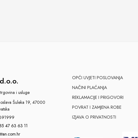
OPĆI UVJETI POSLOVANJA
d.o.o.
NAČINI PLAĆANJA
trgovina i usluge
REKLAMACIJE I PRIGOVORI
slava Šuleka 19, 47000
POVRAT I ZAMJENA ROBE
vatska
IZJAVA O PRIVATNOSTI
691999
85 47 63 63 11
titan.com.hr