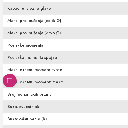
Kapacitet stezne glave
Maks. pro. bušenja (čelik Ø)
Maks. pro. bušenja (drvo Ø)
Postavke momenta
Postavka momenta spojke
Maks. okretni moment: tvrdo
Maks. okretni moment: meko
Broj mehaničkih brzina
Buka: zvučni tlak
Buka: odstupanje (K)