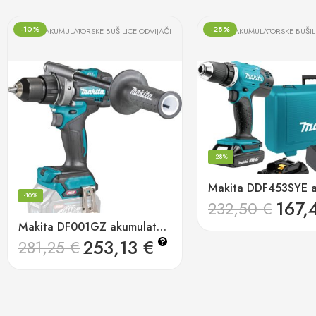
-10%
-28%
AKUMULATORSKE BUŠILICE ODVIJAČI
AKUMULATORSKE BUŠIL
-28%
-10%
167,
232,50
€
Makita DF001GZ akumulatorska bušilica odvijač 40v, xgt
253,13
€
?
281,25
€