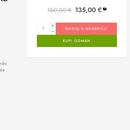
135,00
€
150,00
€
?
DODAJ U KOŠARICU
KUPI ODMAH
ardni
aka