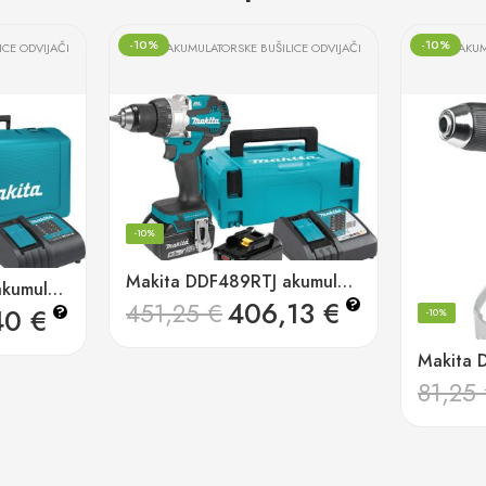
-10%
-10%
ICE ODVIJAČI
AKUMULATORSKE BUŠILICE ODVIJAČI
AKUM
-10%
Makita DDF489RTJ akumulatorska bušilica odvijač 18v, 13mm
Makita DDF453SYE akumulatorska bušilica-odvijač
406,13
€
?
451,25
€
40
€
?
-10%
81,25