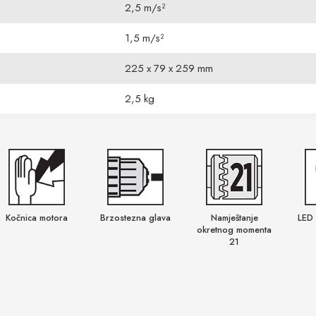
2,5 m/s²
1,5 m/s²
225 x 79 x 259 mm
2,5 kg
Kočnica motora
Brzostezna glava
Namještanje
LED 
okretnog momenta
21