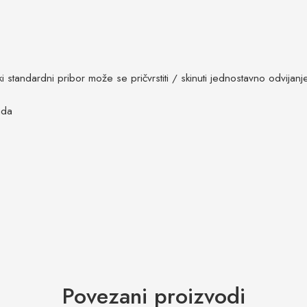
 standardni pribor može se pričvrstiti / skinuti jednostavno odvijanj
ada
Povezani proizvodi