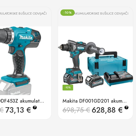
-10%
ULATORSKE BUŠILICE ODVIJAČI
AKUMULATORSKE BUŠILICE ODVIJAČI
-10%
Makita DDF453Z akumulatorska bušilica-odvijač 18v, 2sp
Makita DF001GD201 akumulatorska bušilica odvijač 40v, xgt
73,13
€
628,88
€
?
?
€
698,75
€