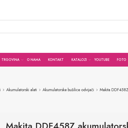
TRGOVINA
O NAMA
KONTAKT
KATALOZI
YOUTUBE
FOTO
i
Akumulatorski alati
Akumulatorske bušilice odvijači
Makita DDF458Z a
Makita DDF458Z akumulators