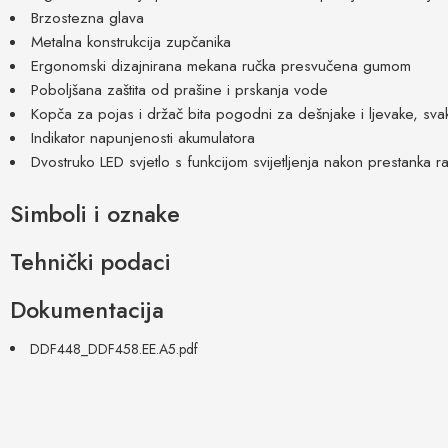
Brzostezna glava
Metalna konstrukcija zupčanika
Ergonomski dizajnirana mekana ručka presvučena gumom
Poboljšana zaštita od prašine i prskanja vode
Kopča za pojas i držač bita pogodni za dešnjake i ljevake, svaki
Indikator napunjenosti akumulatora
Dvostruko LED svjetlo s funkcijom svijetljenja nakon prestanka r
Simboli i oznake
Tehnički podaci
Dokumentacija
DDF448_DDF458.EE.A5.pdf