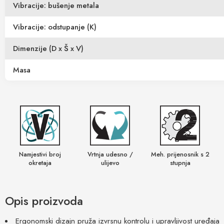
Vibracije: bušenje metala
Vibracije: odstupanje (K)
Dimenzije (D x Š x V)
Masa
Namjestivi broj
Vrtnja udesno /
Meh. prijenosnik s 2
okretaja
ulijevo
stupnja
Opis proizvoda
Ergonomski dizajn pruža izvrsnu kontrolu i upravljivost uređaja