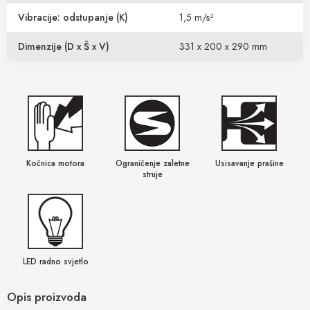
Vibracije: odstupanje (K)
1,5 m/s²
Dimenzije (D x Š x V)
331 x 200 x 290 mm
Kočnica motora
Ograničenje zaletne
Usisavanje prašine
struje
LED radno svjetlo
Opis proizvoda