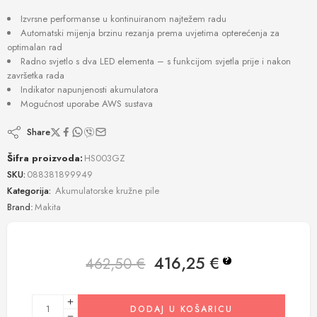
Izvrsne performanse u kontinuiranom najtežem radu
Automatski mijenja brzinu rezanja prema uvjetima opterećenja za
optimalan rad
Radno svjetlo s dva LED elementa – s funkcijom svjetla prije i nakon
završetka rada
Indikator napunjenosti akumulatora
Mogućnost uporabe AWS sustava
Share
Šifra proizvoda:
HS003GZ
SKU:
088381899949
Kategorija:
Akumulatorske kružne pile
Brand:
Makita
416,25
€
462,50
€
?
DODAJ U KOŠARICU