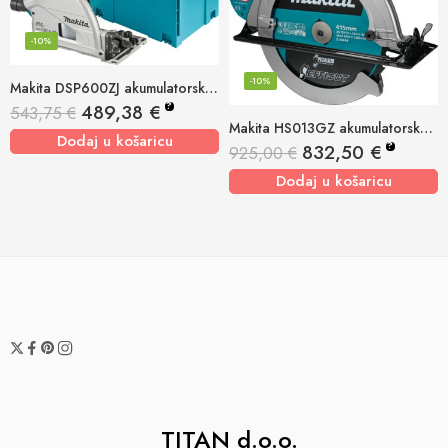
-10%
-10%
Makita DSP600ZJ akumulatorska uranjajuća pila 18+18v, 165mm
?
489,38
€
543,75
€
Makita HS013GZ akumulatorska ručna kružna pila 40v xgt, 415mm
Dodaj u košaricu
?
832,50
€
925,00
€
Dodaj u košaricu
TITAN d.o.o.