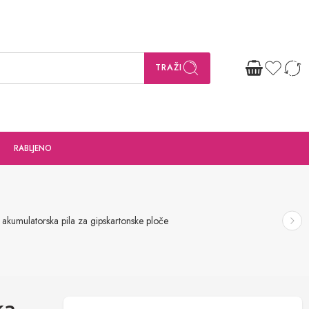
TRAŽI
RABLJENO
kumulatorska pila za gipskartonske ploče
ka