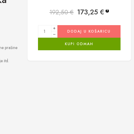
173,25
€
192,50
€
?
DODAJ U KOŠARICU
KUPI ODMAH
ane prašine
e itd.