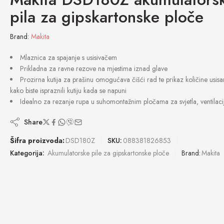
pila za gipskartonske ploče
Brand:
Makita
Mlaznica za spajanje s usisivačem
Prikladna za ravne rezove na mjestima iznad glave
Prozirna kutija za prašinu omogućava čišći rad te prikaz količine usis
kako biste ispraznili kutiju kada se napuni
Idealno za rezanje rupa u suhomontažnim pločama za svjetla, ventilacij
Share
Šifra proizvoda:
DSD180Z
SKU:
088381826853
Kategorija:
Akumulatorske pile za gipskartonske ploče
Brand:
Makita