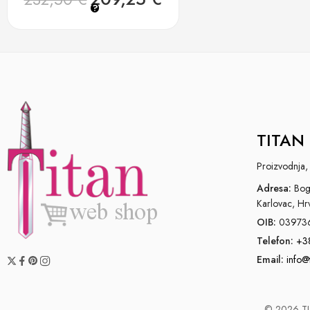
?
TITAN 
Proizvodnja, 
Adresa:
Bogo
Karlovac, Hr
OIB:
03973
Telefon:
+3
Email:
info@
© 2026 TIT