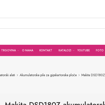
TRGOVINA
O NAMA
KONTAKT
KATALOZI
YOUTUBE
FOTO
torski alati
Akumulatorske pile za gipskartonske ploče
Makita DSD180Z a
Makita DSD180Z akumulators