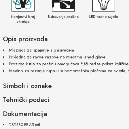
Namjestivi broj
Usisavanje prašine
LED radno svjetlo
okretaja
Opis proizvoda
Mlaznica za spajanje s usisivačem
Prikladna za ravne rezove na mjestima iznad glave
Prozirna kutija za prašinu omogućava čišći rad te prikaz količine
Idealno za rezanje rupa u suhomontažnim pločama za svjetla, ve
Simboli i oznake
Tehnički podaci
Dokumentacija
DSD180.EE.A5.pdf