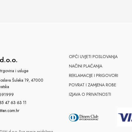
OPĆI UVJETI POSLOVANJA
d.o.o.
NAČINI PLAĆANJA
trgovina i usluge
REKLAMACIJE I PRIGOVORI
slava Šuleka 19, 47000
POVRAT I ZAMJENA ROBE
vatska
IZJAVA O PRIVATNOSTI
691999
85 47 63 63 11
titan.com.hr
AN d.o.o. Sva prava pridržana.