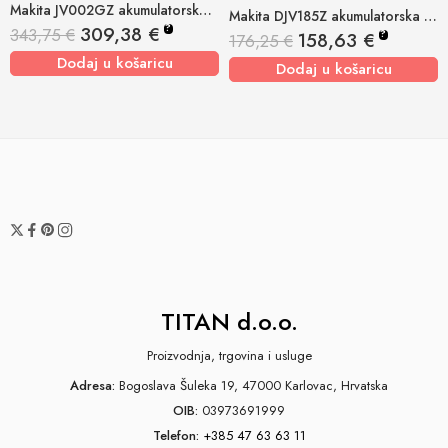
Makita JV002GZ akumulatorska ubodna pila 40v xgt, 26mm
Makita DJV185Z akumulatorska ubodna pila 18v, 23mm
?
309,38
€
343,75
€
?
158,63
€
176,25
€
Dodaj u košaricu
Dodaj u košaricu
TITAN d.o.o.
Proizvodnja, trgovina i usluge
Adresa:
Bogoslava Šuleka 19, 47000 Karlovac, Hrvatska
OIB:
03973691999
Telefon:
+385 47 63 63 11