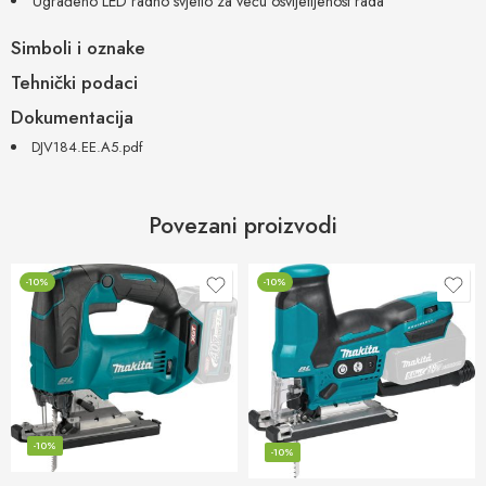
Ugrađeno LED radno svjetlo za veću osvijetljenost rada
Simboli i oznake
Tehnički podaci
Dokumentacija
DJV184.EE.A5.pdf
Povezani proizvodi
-10%
-10%
-10%
-10%