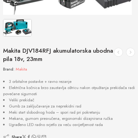
Makita DJV184RFJ akumulatorska ubodna
pila 18v, 23mm
Brand:
Makita
3 orbitalne postavke + ravno rezanje
Električna kočnica brzo zaustavlja oštricu nakon otpuštanja prekidača radi
povećane sigurnosti
Veliki prekidač
Gumb za zaključavanje za neprekidni rad
Meki start slobodnog hoda – spori rad pri pokretanju
Mekana, gumom presvučena, ergonomski dizajnirana ručka
Ugrađeno LED radno svjetlo za veću osvijetljenost rada
Share