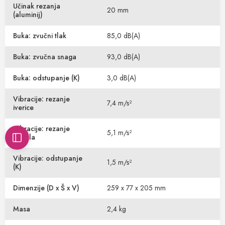
Učinak rezanja
20 mm
(aluminij)
Buka: zvučni tlak
85,0 dB(A)
Buka: zvučna snaga
93,0 dB(A)
Buka: odstupanje (K)
3,0 dB(A)
Vibracije: rezanje
7,4 m/s²
iverice
Vibracije: rezanje
5,1 m/s²
metala
Vibracije: odstupanje
1,5 m/s²
(K)
Dimenzije (D x Š x V)
259 x 77 x 205 mm
Masa
2,4 kg