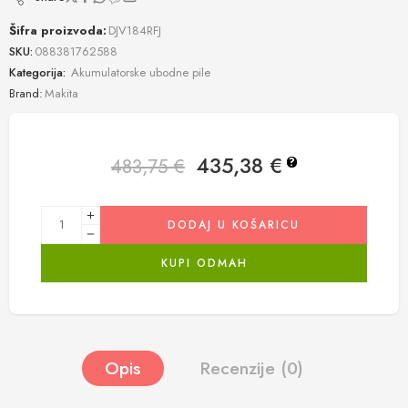
Šifra proizvoda:
DJV184RFJ
SKU:
088381762588
Kategorija:
Akumulatorske ubodne pile
Brand:
Makita
435,38
€
483,75
€
?
DODAJ U KOŠARICU
KUPI ODMAH
Opis
Recenzije (0)