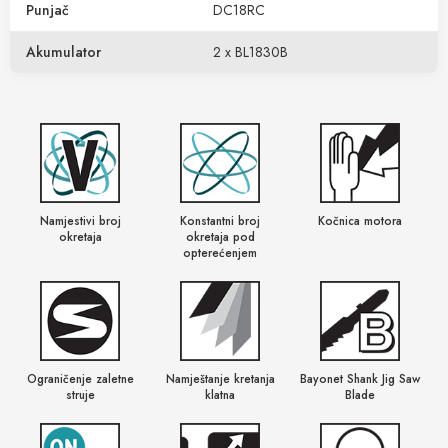
Punjač
DC18RC
Akumulator
2 x BL1830B
Namjestivi broj
Konstantni broj
Kočnica motora
okretaja
okretaja pod
opterećenjem
Ograničenje zaletne
Namještanje kretanja
Bayonet Shank Jig Saw
struje
klatna
Blade