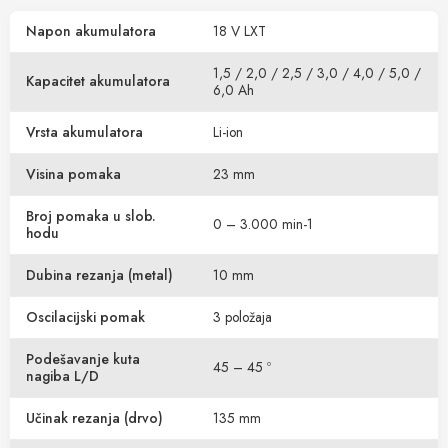
Napon akumulatora
18 V LXT
1,5 / 2,0 / 2,5 / 3,0 / 4,0 / 5,0 /
Kapacitet akumulatora
6,0 Ah
Vrsta akumulatora
Li-ion
Visina pomaka
23 mm
Broj pomaka u slob.
0 – 3.000 min-1
hodu
Dubina rezanja (metal)
10 mm
Oscilacijski pomak
3 položaja
Podešavanje kuta
45 – 45 º
nagiba L/D
Učinak rezanja (drvo)
135 mm