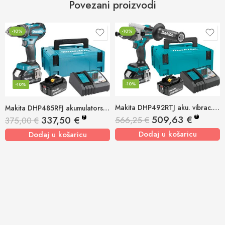
Povezani proizvodi
-10%
-10%
-10%
-10%
Makita DHP492RTJ aku. vibrac. bušilica-odvijač 18v, 13mm, 2st
Makita DHP485RFJ akumulatorska udarna bušilica-odvijač 18v, 13mm, 2sp
?
509,63
€
?
337,50
€
566,25
€
375,00
€
Dodaj u košaricu
Dodaj u košaricu