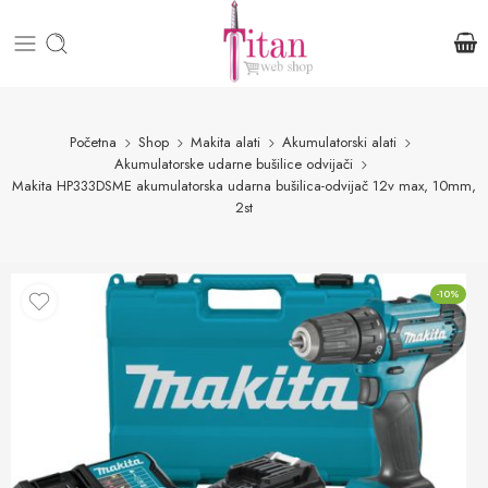
Početna
Shop
Makita alati
Akumulatorski alati
Akumulatorske udarne bušilice odvijači
Makita HP333DSME akumulatorska udarna bušilica-odvijač 12v max, 10mm,
2st
-10%