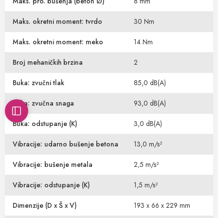
Maks. pro. bušenja (beton Ø)
8 mm
Maks. okretni moment: tvrdo
30 Nm
Maks. okretni moment: meko
14 Nm
Broj mehaničkih brzina
2
Buka: zvučni tlak
85,0 dB(A)
Buka: zvučna snaga
93,0 dB(A)
Buka: odstupanje (K)
3,0 dB(A)
Vibracije: udarno bušenje betona
13,0 m/s²
Vibracije: bušenje metala
2,5 m/s²
Vibracije: odstupanje (K)
1,5 m/s²
Dimenzije (D x Š x V)
193 x 66 x 229 mm