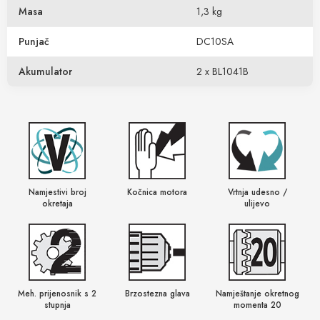
Masa
1,3 kg
Punjač
DC10SA
Akumulator
2 x BL1041B
Namjestivi broj
Kočnica motora
Vrtnja udesno /
okretaja
ulijevo
Meh. prijenosnik s 2
Brzostezna glava
Namještanje okretnog
stupnja
momenta 20