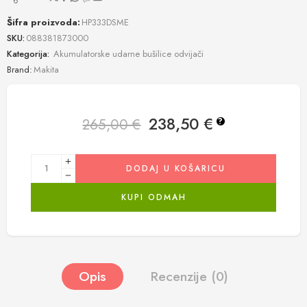
Šifra proizvoda:
HP333DSME
SKU:
088381873000
Kategorija:
Akumulatorske udarne bušilice odvijači
Brand:
Makita
238,50
€
265,00
€
?
DODAJ U KOŠARICU
KUPI ODMAH
Opis
Recenzije (0)