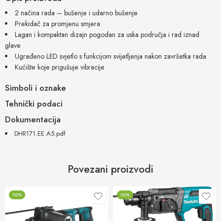
2 načina rada – bušenje i udarno bušenje
Prekidač za promjenu smjera
Lagan i kompaktan dizajn pogodan za uska područja i rad iznad
glave
Ugrađeno LED svjetlo s funkcijom svijetljenja nakon završetka rada
Kućište koje prigušuje vibracije
Simboli i oznake
Tehnički podaci
Dokumentacija
DHR171.EE.A5.pdf
Povezani proizvodi
-10%
-10%