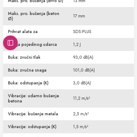
Maks. pro. bušenja (drvo Ø)
13 mm
Maks. pro. bušenja (beton
17 mm
Ø)
Prihvat alata za
SDS-PLUS
Snaga pojedinog udarca
1,2 J
Buka: zvučni tlak
93,0 dB(A)
Buka: zvučna snaga
101,0 dB(A)
Buka: odstupanje (K)
3,0 dB(A)
Vibracije: udarno bušenje
11,2 m/s²
betona
Vibracije: bušenje metala
2,5 m/s²
Vibracije: odstupanje (K)
1,5 m/s²