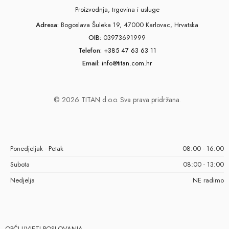
Proizvodnja, trgovina i usluge
Adresa:
Bogoslava Šuleka 19, 47000 Karlovac, Hrvatska
OIB:
03973691999
Telefon:
+385 47 63 63 11
Email:
info@titan.com.hr
© 2026 TITAN d.o.o. Sva prava pridržana.
Ponedjeljak - Petak
08:00 - 16:00
Subota
08:00 - 13:00
Nedjelja
NE radimo
OPĆI UVJETI POSLOVANJA