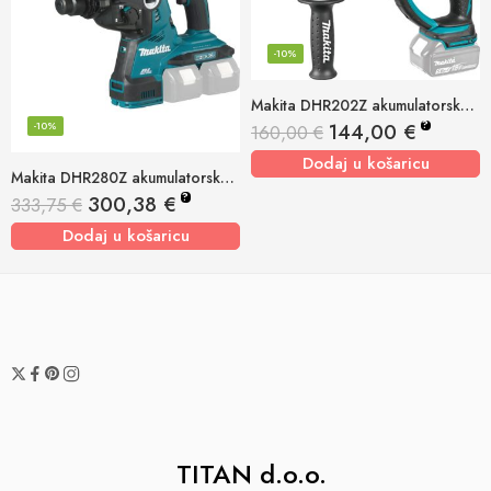
-10%
Makita DHR202Z akumulatorska bušilica-čekić
?
144,00
€
-10%
160,00
€
Dodaj u košaricu
Makita DHR280Z akumulatorska bušilica čekić 18+18v, sds-plus
?
300,38
€
333,75
€
Dodaj u košaricu
TITAN d.o.o.