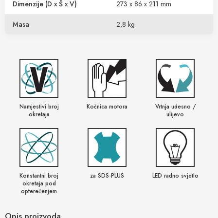
Dimenzije (D x Š x V)
273 x 86 x 211 mm
Masa
2,8 kg
Namjestivi broj
Kočnica motora
Vrtnja udesno /
okretaja
ulijevo
Konstantni broj
za SDS-PLUS
LED radno svjetlo
okretaja pod
opterećenjem
Opis proizvoda