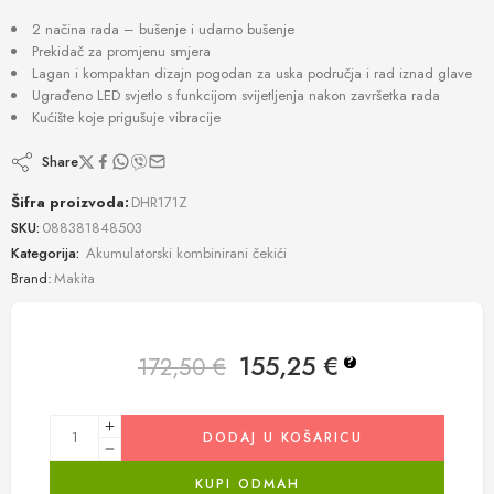
2 načina rada – bušenje i udarno bušenje
Prekidač za promjenu smjera
Lagan i kompaktan dizajn pogodan za uska područja i rad iznad glave
Ugrađeno LED svjetlo s funkcijom svijetljenja nakon završetka rada
Kućište koje prigušuje vibracije
Share
Šifra proizvoda:
DHR171Z
SKU:
088381848503
Kategorija:
Akumulatorski kombinirani čekići
Brand:
Makita
155,25
€
172,50
€
?
DODAJ U KOŠARICU
KUPI ODMAH