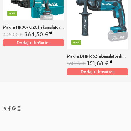
-10%
Makita HR007GZ01 akumulatorska bušilica-čekić 40v xgt, 28mm
?
364,50
€
405,00
€
Dodaj u košaricu
-10%
Makita DHR165Z akumulatorska bušilica-čekić
?
151,88
€
168,75
€
Dodaj u košaricu