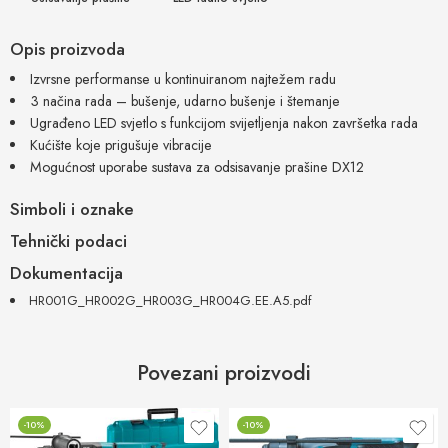
Opis proizvoda
Izvrsne performanse u kontinuiranom najtežem radu
3 načina rada – bušenje, udarno bušenje i štemanje
Ugrađeno LED svjetlo s funkcijom svijetljenja nakon završetka rada
Kućište koje prigušuje vibracije
Mogućnost uporabe sustava za odsisavanje prašine DX12
Simboli i oznake
Tehnički podaci
Dokumentacija
HR001G_HR002G_HR003G_HR004G.EE.A5.pdf
Povezani proizvodi
-10%
-10%