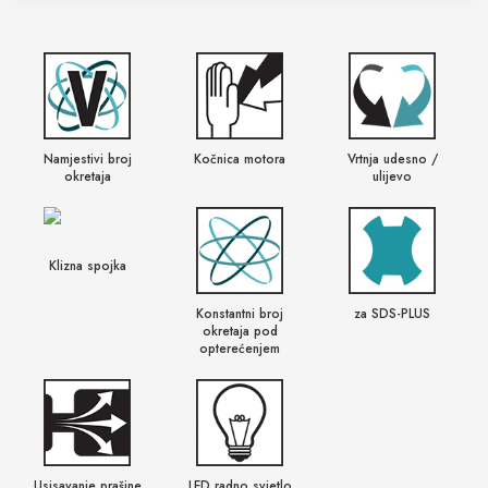
Namjestivi broj
Kočnica motora
Vrtnja udesno /
okretaja
ulijevo
Klizna spojka
Konstantni broj
za SDS-PLUS
okretaja pod
opterećenjem
Usisavanje prašine
LED radno svjetlo