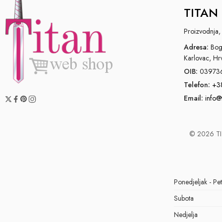
TITAN 
Proizvodnja, 
Adresa:
Bogo
Karlovac, Hr
OIB:
03973
Telefon:
+3
Email:
info@
© 2026 TIT
Ponedjeljak - Pe
Subota
Nedjelja