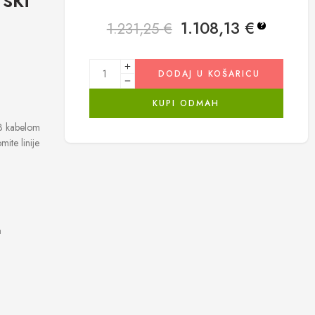
1.108,13
€
1.231,25
€
?
DODAJ U KOŠARICU
KUPI ODMAH
B kabelom
ite linije
a