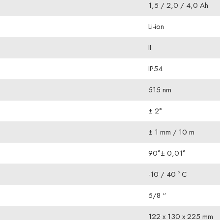
1,5 / 2,0 / 4,0 Ah
Li-ion
II
IP54
515 nm
± 2°
± 1 mm / 10 m
90°± 0,01°
-10 / 40 º C
5/8 “
122 x 130 x 225 mm