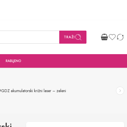
TRAŽI
RABLJENO
GDZ akumulatorski križni laser – zeleni
ski