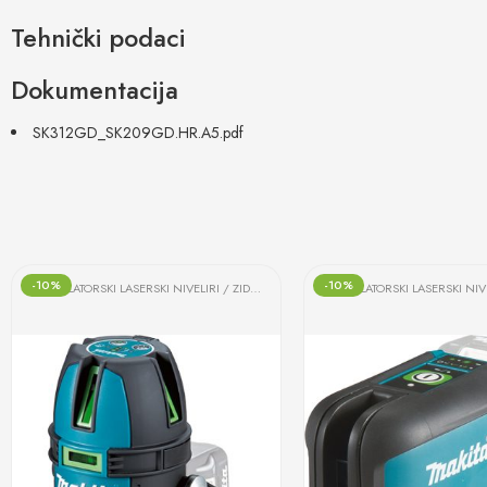
Tehnički podaci
Dokumentacija
SK312GD_SK209GD.HR.A5.pdf
-10%
-10%
AKUMULATORSKI LASERSKI NIVELIRI / ZIDNI SKENERI