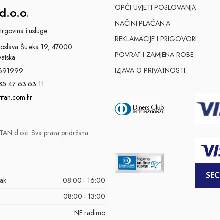
OPĆI UVJETI POSLOVANJA
d.o.o.
NAČINI PLAĆANJA
trgovina i usluge
REKLAMACIJE I PRIGOVORI
slava Šuleka 19, 47000
POVRAT I ZAMJENA ROBE
vatska
IZJAVA O PRIVATNOSTI
691999
85 47 63 63 11
titan.com.hr
AN d.o.o. Sva prava pridržana.
tak
08:00 - 16:00
08:00 - 13:00
NE radimo