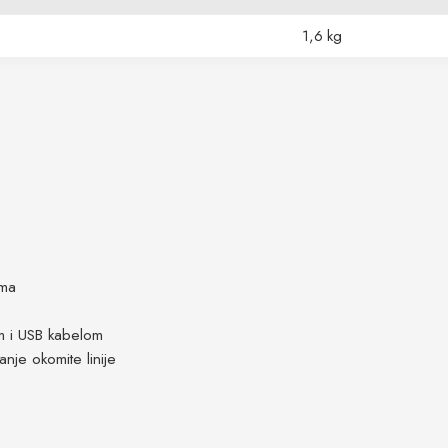
1,6 kg
ima
m i USB kabelom
je okomite linije