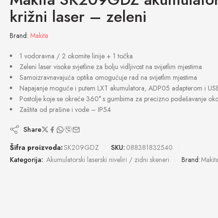
križni laser – zeleni
Brand:
Makita
1 vodoravna / 2 okomite linije + 1 točka
Zeleni laser visoke svjetline za bolju vidljivost na svijetlim mjestima
Samoizravnavajuća optika omogućuje rad na svijetlim mjestima
Napajanje moguće i putem LXT akumulatora, ADP05 adapterom i US
Postolje koje se okreće 360° s gumbima za precizno podešavanje okom
Zaštita od prašine i vode – IP54
Share
Šifra proizvoda:
SK209GDZ
SKU:
088381832540
Kategorija:
Akumulatorski laserski niveliri / zidni skeneri
Brand:
Makit