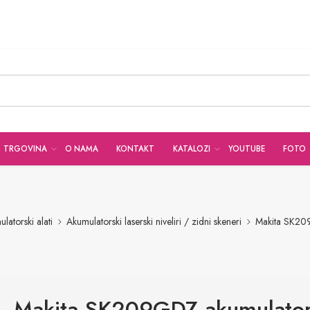
TRGOVINA
O NAMA
KONTAKT
KATALOZI
YOUTUBE
FOTO
latorski alati
Akumulatorski laserski niveliri / zidni skeneri
Makita SK209
Makita SK209GDZ akumulator