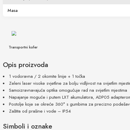
Masa
Transportni kofer
Opis proizvoda
1 vodoravna / 2 okomite linije + 1 točka
Zeleni laser visoke svjetline za bolju vidljivost na svijetlim mjest
Samoizravnavajuća optika omogućuje rad na svijetlim mjestima
Napajanje moguće i putem LXT akumulatora, ADP05 adaptero
Postolje koje se okreće 360° s gumbima za precizno podešavan
Zaštita od prašine i vode – IP54
Simboli i oznake