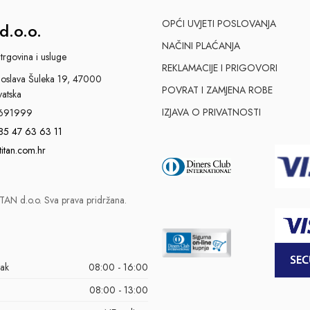
OPĆI UVJETI POSLOVANJA
d.o.o.
NAČINI PLAĆANJA
trgovina i usluge
REKLAMACIJE I PRIGOVORI
slava Šuleka 19, 47000
POVRAT I ZAMJENA ROBE
vatska
IZJAVA O PRIVATNOSTI
691999
85 47 63 63 11
titan.com.hr
AN d.o.o. Sva prava pridržana.
tak
08:00 - 16:00
08:00 - 13:00