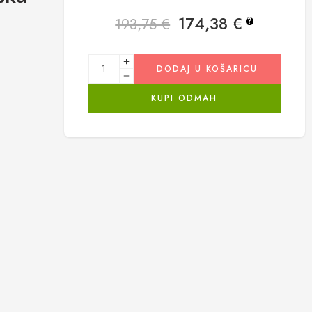
174,38
€
193,75
€
?
DODAJ U KOŠARICU
KUPI ODMAH