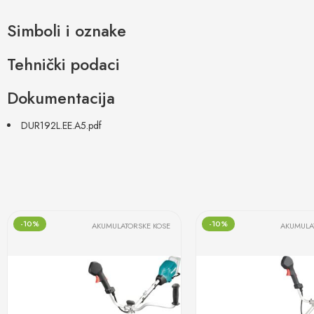
Simboli i oznake
Tehnički podaci
Dokumentacija
DUR192L.EE.A5.pdf
-10%
-10%
AKUMULATORSKE KOSE
AKUMULA