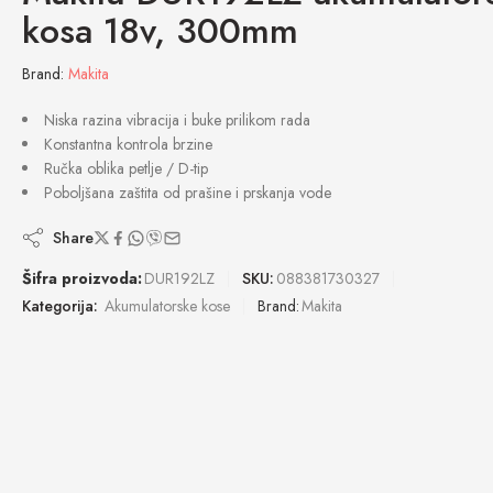
kosa 18v, 300mm
Brand:
Makita
Niska razina vibracija i buke prilikom rada
Konstantna kontrola brzine
Ručka oblika petlje / D-tip
Poboljšana zaštita od prašine i prskanja vode
Share
Šifra proizvoda:
DUR192LZ
SKU:
088381730327
Kategorija:
Akumulatorske kose
Brand:
Makita