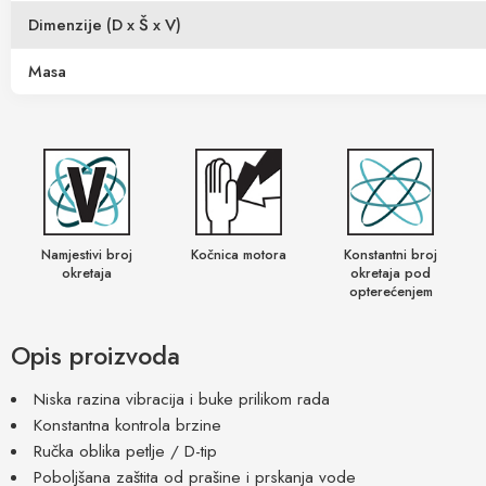
Dimenzije (D x Š x V)
Masa
Namjestivi broj
Kočnica motora
Konstantni broj
okretaja
okretaja pod
opterećenjem
Opis proizvoda
Niska razina vibracija i buke prilikom rada
Konstantna kontrola brzine
Ručka oblika petlje / D-tip
Poboljšana zaštita od prašine i prskanja vode