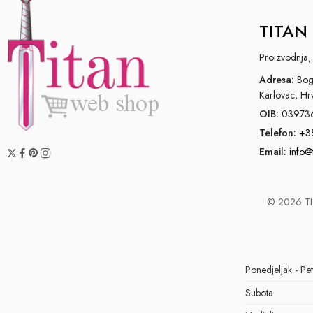
TITAN 
Proizvodnja, 
Adresa:
Bogo
Karlovac, Hr
OIB:
03973
Telefon:
+3
Email:
info@
© 2026 TIT
Ponedjeljak - Pe
Subota