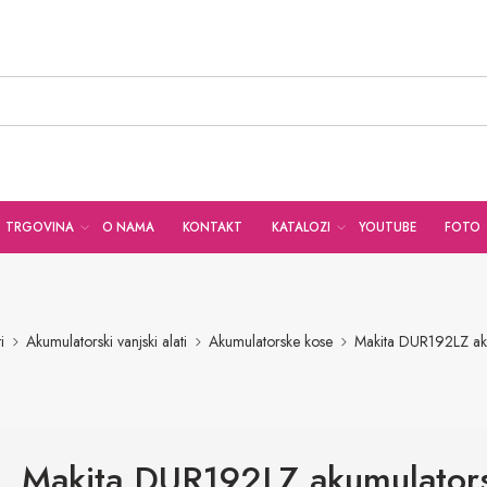
TRGOVINA
O NAMA
KONTAKT
KATALOZI
YOUTUBE
FOTO
i
Akumulatorski vanjski alati
Akumulatorske kose
Makita DUR192LZ ak
Makita DUR192LZ akumulator