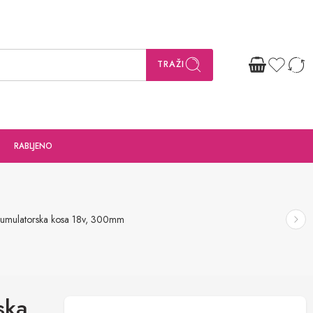
TRAŽI
RABLJENO
umulatorska kosa 18v, 300mm
ska