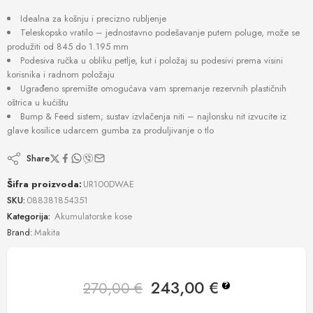
Idealna za košnju i precizno rubljenje
Teleskopsko vratilo – jednostavno podešavanje putem poluge, može se
produžiti od 845 do 1.195 mm
Podesiva ručka u obliku petlje, kut i položaj su podesivi prema visini
korisnika i radnom položaju
Ugrađeno spremište omogućava vam spremanje rezervnih plastičnih
oštrica u kućištu
Bump & Feed sistem; sustav izvlačenja niti – najlonsku nit izvucite iz
glave kosilice udarcem gumba za produljivanje o tlo
Share
Šifra proizvoda:
UR100DWAE
SKU:
088381854351
Kategorija:
Akumulatorske kose
Brand:
Makita
243,00
€
270,00
€
?