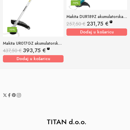
-10%
Makita DUR189Z akumulatorska kosa 18v, 300mm
?
231,75
€
257,50
€
-10%
Dodaj u košaricu
Makita UR017GZ akumulatorske škare za travu 40v xgt, 330mm
?
393,75
€
437,50
€
Dodaj u košaricu
TITAN d.o.o.