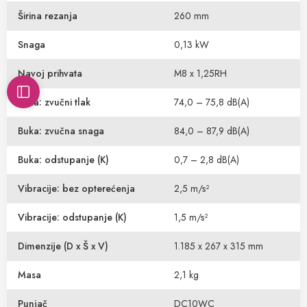
Širina rezanja
260 mm
Snaga
0,13 kW
Navoj prihvata
M8 x 1,25RH
Buka: zvučni tlak
74,0 – 75,8 dB(A)
Buka: zvučna snaga
84,0 – 87,9 dB(A)
Buka: odstupanje (K)
0,7 – 2,8 dB(A)
Vibracije: bez opterećenja
2,5 m/s²
Vibracije: odstupanje (K)
1,5 m/s²
Dimenzije (D x Š x V)
1.185 x 267 x 315 mm
Masa
2,1 kg
Punjač
DC10WC