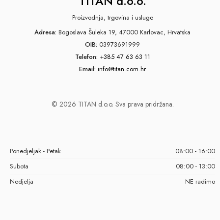
TITAN d.o.o.
Proizvodnja, trgovina i usluge
Adresa:
Bogoslava Šuleka 19, 47000 Karlovac, Hrvatska
OIB:
03973691999
Telefon:
+385 47 63 63 11
Email:
info@titan.com.hr
© 2026 TITAN d.o.o. Sva prava pridržana.
Ponedjeljak - Petak
08:00 - 16:00
Subota
08:00 - 13:00
Nedjelja
NE radimo