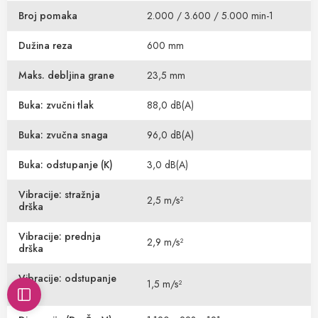
Broj pomaka
2.000 / 3.600 / 5.000 min-1
Dužina reza
600 mm
Maks. debljina grane
23,5 mm
Buka: zvučni tlak
88,0 dB(A)
Buka: zvučna snaga
96,0 dB(A)
Buka: odstupanje (K)
3,0 dB(A)
Vibracije: stražnja
2,5 m/s²
drška
Vibracije: prednja
2,9 m/s²
drška
Vibracije: odstupanje
1,5 m/s²
(K)