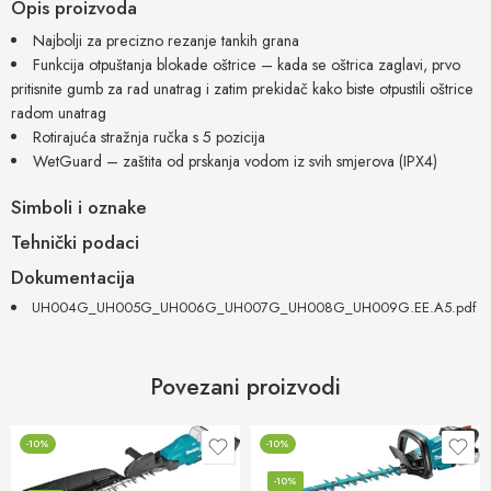
Opis proizvoda
Najbolji za precizno rezanje tankih grana
Funkcija otpuštanja blokade oštrice – kada se oštrica zaglavi, prvo
pritisnite gumb za rad unatrag i zatim prekidač kako biste otpustili oštrice
radom unatrag
Rotirajuća stražnja ručka s 5 pozicija
WetGuard – zaštita od prskanja vodom iz svih smjerova (IPX4)
Simboli i oznake
Tehnički podaci
Dokumentacija
UH004G_UH005G_UH006G_UH007G_UH008G_UH009G.EE.A5.pdf
Povezani proizvodi
-10%
-10%
-10%