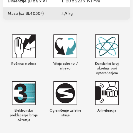
Dimenzije (D x Š x V)
1.120 x 223 x 191 mm
Masa (sa BL4050F)
4,9 kg
Kočnica motora
Vrtnja udesno /
Konstantni broj
ulijevo
okretaja pod
opterećenjem
Elektronsko
Ograničenje zaletne
Antivibracija
preklapanje broja
struje
okretaja