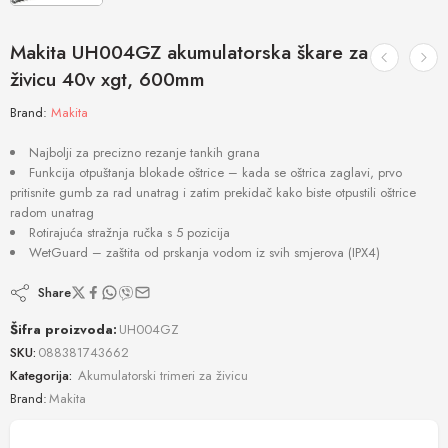
Makita UH004GZ akumulatorska škare za
živicu 40v xgt, 600mm
Brand:
Makita
Najbolji za precizno rezanje tankih grana
Funkcija otpuštanja blokade oštrice – kada se oštrica zaglavi, prvo
pritisnite gumb za rad unatrag i zatim prekidač kako biste otpustili oštrice
radom unatrag
Rotirajuća stražnja ručka s 5 pozicija
WetGuard – zaštita od prskanja vodom iz svih smjerova (IPX4)
Share
Šifra proizvoda:
UH004GZ
SKU:
088381743662
Kategorija:
Akumulatorski trimeri za živicu
Brand:
Makita