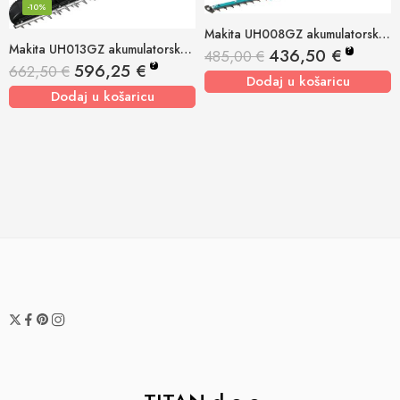
-10%
Makita UH008GZ akumulatorske škare za živicu 40v xgt, 600mm
Makita UH013GZ akumulatorske škare za živicu 40v xgt, 600mm
?
436,50
€
485,00
€
?
596,25
€
662,50
€
Dodaj u košaricu
Dodaj u košaricu