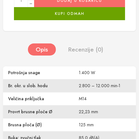
DODAJ U KOŠARICU
KUPI ODMAH
Opis
Recenzije (0)
Potrošnja snage
1.400 W
Br. okr. u slob. hodu
2.800 – 12.000 min-1
Veličina priključka
M14
Provrt brusne ploče Ø
22,23 mm
Brusna ploča (Ø)
125 mm
Buka: zvučni tlak
85,0 dB(A)