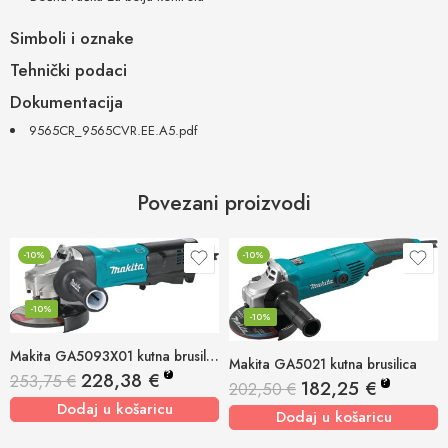
Simboli i oznake
Tehnički podaci
Dokumentacija
9565CR_9565CVR.EE.A5.pdf
Povezani proizvodi
-10%
-10%
-10%
-10%
Makita GA5093X01 kutna brusilica 1.900w, 125mm
Makita GA5021 kutna brusilica
?
228,38
€
253,75
€
?
182,25
€
202,50
€
Dodaj u košaricu
Dodaj u košaricu