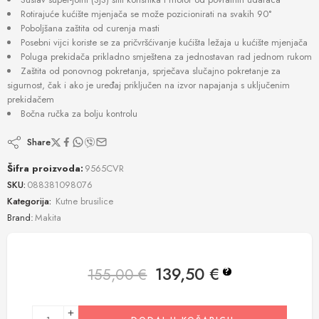
Rotirajuće kućište mjenjača se može pozicionirati na svakih 90°
Poboljšana zaštita od curenja masti
Posebni vijci koriste se za pričvršćivanje kućišta ležaja u kućište mjenjača
Poluga prekidača prikladno smještena za jednostavan rad jednom rukom
Zaštita od ponovnog pokretanja, sprječava slučajno pokretanje za
sigurnost, čak i ako je uređaj priključen na izvor napajanja s uključenim
prekidačem
Bočna ručka za bolju kontrolu
Share
Šifra proizvoda:
9565CVR
SKU:
088381098076
Kategorija:
Kutne brusilice
Brand:
Makita
139,50
€
155,00
€
?