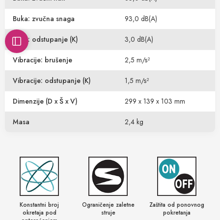
Buka: zvučna snaga
93,0 dB(A)
Buka: odstupanje (K)
3,0 dB(A)
Vibracije: brušenje
2,5 m/s²
Vibracije: odstupanje (K)
1,5 m/s²
Dimenzije (D x Š x V)
299 x 139 x 103 mm
Masa
2,4 kg
Konstantni broj
Ograničenje zaletne
Zaštita od ponovnog
okretaja pod
struje
pokretanja