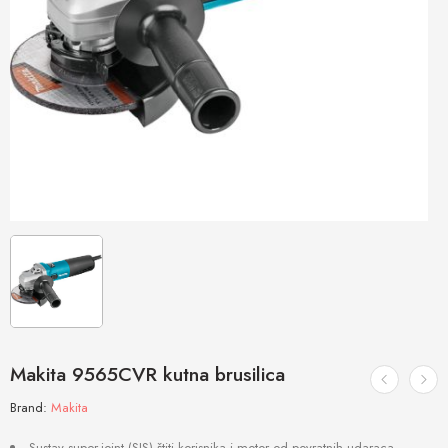
Makita 9565CVR kutna brusilica
Brand:
Makita
Sustav super-joint (SJS) štiti korisnika i motor od povratnih udaraca