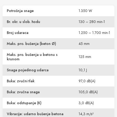
Potrošnja snage
1.350 W
Br. okr. u slob. hodu
130 – 280 min-1
Broj udaraca
1.250 – 1.700 min-1
Maks. pro. bušenja (beton Ø)
45 mm
Maks. pro. bušenja u betonu s
125 mm
krunom
Snaga pojedinog udarca
10,1 J
Buka: zvučni tlak
97,0 dB(A)
Buka: zvučna snaga
105,0 dB(A)
Buka: odstupanje (K)
3,0 dB(A)
Vibracije: udarno bušenje betona
14,3 m/s²