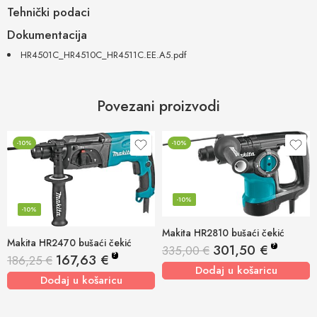
Tehnički podaci
Dokumentacija
HR4501C_HR4510C_HR4511C.EE.A5.pdf
Povezani proizvodi
-10%
-10%
-10%
-10%
Makita HR2810 bušaći čekić
Makita HR2470 bušaći čekić
?
301,50
€
335,00
€
?
167,63
€
186,25
€
Dodaj u košaricu
Dodaj u košaricu