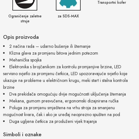
Transportni kofer
Ograničenje zaletne
za SDS-MAX
struje
Opis proizvoda
2 načina rada – udarno bušenje ili štemanje
Klizna glava za promjenu bitova jednim potezom
Mehanička spojka
Elektronika s brojčanikom za kontrolu promjenjive brzine, LED
servisno svjetlo za promjenu četkica, LED upozoravajuće svjetlo koje
ukazuje na probleme u električnom krugu, meki start i stalna kontrola
brzine
Dva prekidača omogućuju dvije mogućnosti uključenja štemanja
Mekana, gumom presvučena, ergonomski dizajnirana ručka
Poluga za promjenu smještena na vrhu stroja za smanjenu
mogućnost kvara, čak i ako je uređaj neoprezno spušten na pod
Duga ugljena četkica za produženi vijek trajanja
Simboli i oznake