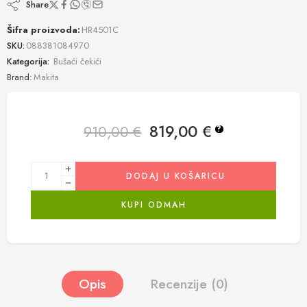
Share
Šifra proizvoda:
HR4501C
SKU:
088381084970
Kategorija:
Bušaći čekići
Brand:
Makita
819,00
€
910,00
€
?
DODAJ U KOŠARICU
KUPI ODMAH
Opis
Recenzije (0)