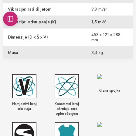
Vibracije: rad dlijetom
9,9 m/s²
Vibracije: odstupanje (K)
1,5 m/s²
458 x 121 x 288
Dimenzije (D x Š x V)
mm
Masa
8,4 kg
Klizna spojka
Namjestivi broj
Konstantni broj
okretaja
okretaja pod
opterećenjem