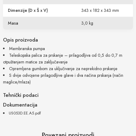
Dimenzije (D x Š x V)
343 x 182 x 343 mm
Masa
3,0 kg
Opis proizvoda
Membranska pumpa
Teleskopska palica za prskanje – prilagodljiva od 0,5 do 0,7 m
otpuštanjem matice za zaključavanje
Opremljena gumbom za uključivanje za neprekidno prskanje
S dvije odvojene prilagodljive glave i dva načina prskanja (način
maglice/mlaza)
Tehnički podaci
Dokumentacija
US053D.EE.A5.pdf
Povezani proizvodi