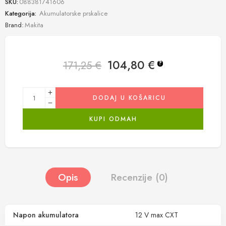
SKU:
088381741606
Kategorija:
Akumulatorske prskalice
Brand:
Makita
104,80
€
171,25
€
?
DODAJ U KOŠARICU
KUPI ODMAH
Opis
Recenzije (0)
Napon akumulatora
12 V max CXT