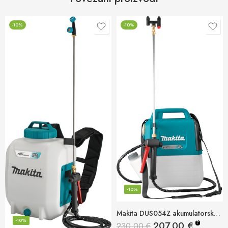
-10%
-10%
-10%
Makita DUS054Z akumulatorska vrtna prskalica 18v, 5l
-10%
?
207,00
€
230,00
€