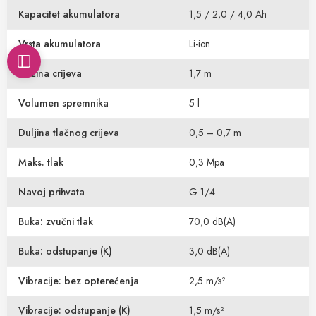
Kapacitet akumulatora
1,5 / 2,0 / 4,0 Ah
Vrsta akumulatora
Li-ion
Dužina crijeva
1,7 m
Volumen spremnika
5 l
Duljina tlačnog crijeva
0,5 – 0,7 m
Maks. tlak
0,3 Mpa
Navoj prihvata
G 1/4
Buka: zvučni tlak
70,0 dB(A)
Buka: odstupanje (K)
3,0 dB(A)
Vibracije: bez opterećenja
2,5 m/s²
Vibracije: odstupanje (K)
1,5 m/s²