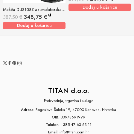
Dodaj u košaricu
Makita DUS108Z akumulatorska prskalica 18v, 10l
?
348,75
€
387,50
€
Dodaj u košaricu
TITAN d.o.o.
Proizvodnja, trgovina i usluge
Adresa:
Bogoslava Šuleka 19, 47000 Karlovac, Hrvatska
OIB:
03973691999
Telefon:
+385 47 63 63 11
Email:
info@titan.com.hr