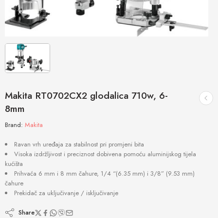
Makita RT0702CX2 glodalica 710w, 6-
8mm
Brand:
Makita
Ravan vrh uređaja za stabilnost pri promjeni bita
Visoka izdržljivost i preciznost dobivena pomoću aluminijskog tijela
kućišta
Prihvaća 6 mm i 8 mm čahure, 1/4 “(6.35 mm) i 3/8” (9.53 mm)
čahure
Prekidač za uključivanje / isključivanje
Share