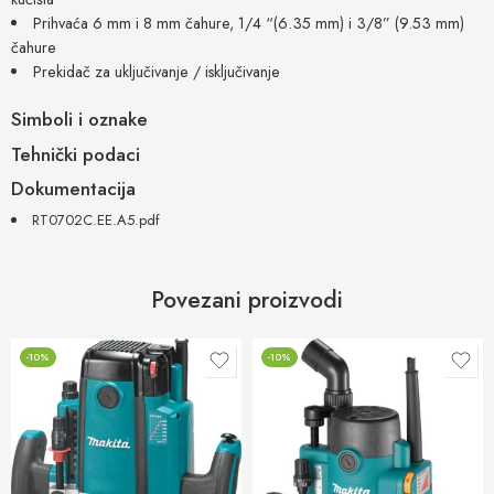
Prihvaća 6 mm i 8 mm čahure, 1/4 “(6.35 mm) i 3/8” (9.53 mm)
čahure
Prekidač za uključivanje / isključivanje
Simboli i oznake
Tehnički podaci
Dokumentacija
RT0702C.EE.A5.pdf
Povezani proizvodi
-10%
-10%