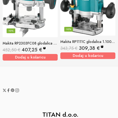
-10%
-10%
Makita RP1111C glodalica 1.100w, 8mm
Makita RP2303FC08 glodalica 2.100w, 12mm
?
309,38
€
343,75
€
?
407,25
€
452,50
€
Dodaj u košaricu
Dodaj u košaricu
TITAN d.o.o.