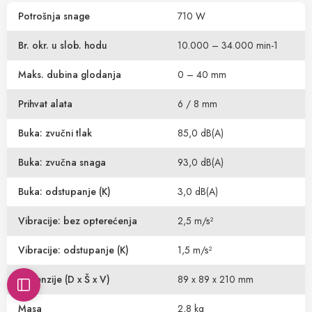
Potrošnja snage
710 W
Br. okr. u slob. hodu
10.000 – 34.000 min-1
Maks. dubina glodanja
0 – 40 mm
Prihvat alata
6 / 8 mm
Buka: zvučni tlak
85,0 dB(A)
Buka: zvučna snaga
93,0 dB(A)
Buka: odstupanje (K)
3,0 dB(A)
Vibracije: bez opterećenja
2,5 m/s²
Vibracije: odstupanje (K)
1,5 m/s²
Dimenzije (D x Š x V)
89 x 89 x 210 mm
Masa
2,8 kg