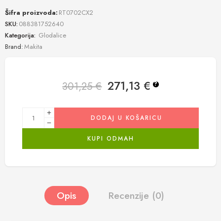
Šifra proizvoda:
RT0702CX2
SKU:
088381752640
Kategorija:
Glodalice
Brand:
Makita
271,13
€
301,25
€
?
DODAJ U KOŠARICU
KUPI ODMAH
Opis
Recenzije (0)