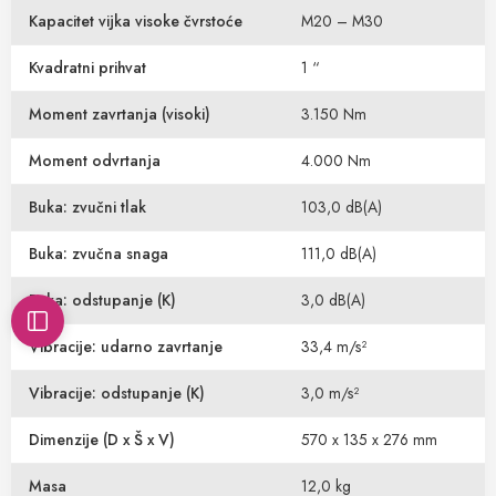
Kapacitet vijka visoke čvrstoće
M20 – M30
Kvadratni prihvat
1 “
Moment zavrtanja (visoki)
3.150 Nm
Moment odvrtanja
4.000 Nm
Buka: zvučni tlak
103,0 dB(A)
Buka: zvučna snaga
111,0 dB(A)
Buka: odstupanje (K)
3,0 dB(A)
Vibracije: udarno zavrtanje
33,4 m/s²
Vibracije: odstupanje (K)
3,0 m/s²
Dimenzije (D x Š x V)
570 x 135 x 276 mm
Masa
12,0 kg