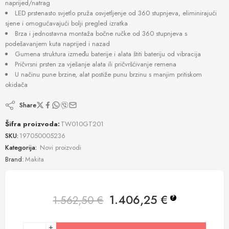
naprijed/natrag
LED prstenasto svjetlo pruža osvjetljenje od 360 stupnjeva, eliminirajući
sjene i omogućavajući bolji pregled izratka
Brza i jednostavna montaža bočne ručke od 360 stupnjeva s
podešavanjem kuta naprijed i nazad
Gumena struktura između baterije i alata štiti bateriju od vibracija
Pričvrsni prsten za vješanje alata ili pričvršćivanje remena
U načinu pune brzine, alat postiže punu brzinu s manjim pritiskom
okidača
Share
Šifra proizvoda:
TW010GT201
SKU:
197050005236
Kategorija:
Novi proizvodi
Brand:
Makita
1.406,25
€
1.562,50
€
?