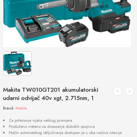
Makita TW010GT201 akumulatorski
udarni odvijač 40v xgt, 2.715nm, 1
Brand:
Makita
Za pritezanje vijaka velikog promjera
Produženo vreteno za dosezanje dubokih spojnica
Način automatskog isključivanja dostupan je u oba načina rotacije