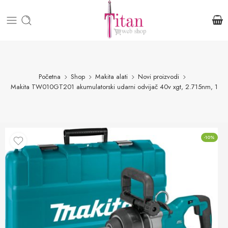
Početna
Shop
Makita alati
Novi proizvodi
Makita TW010GT201 akumulatorski udarni odvijač 40v xgt, 2.715nm, 1
-10%