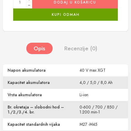
DODAJ U KOŠARICU
KUPI ODMAH
Opis
Recenzije (0)
Napon akumulatora
40 V max XGT
Kapacitet akumulatora
4,0 / 5,0 / 8,0 Ah
Vrsta akumulatora
Li-ion
Br. okretaja – slobodni hod –
0-600 / 700 / 850 /
1./2./3./4. br.
1.200 min-1
Kapacitet standardnih vijaka
M27 -M45