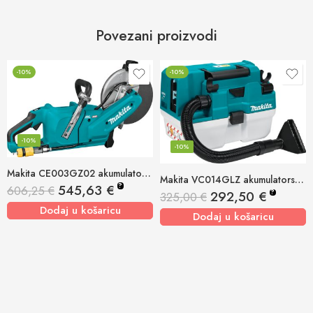
Povezani proizvodi
-10%
-10%
-10%
-10%
Makita CE003GZ02 akumulatorska rezalica
Makita VC014GLZ akumulatorski usisivač 40v xgt, 165w, 7,5l
?
545,63
€
606,25
€
?
292,50
€
325,00
€
Dodaj u košaricu
Dodaj u košaricu