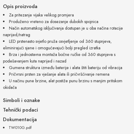
Opis proizvoda
Za pritezanje vijaka velikog promjera
Produženo vreteno za dosezanje dubokih spojnica
Način automatskog isključivanja dostupan je u oba načina rotacije
naprijed/natrag
LED prstenasto svjetlo pruža osvjetljenje od 360 stupnjeva,
eliminirajući sjene i omogućavajući bolji pregled izratka
Brza i jednostavna montaža bočne ručke od 360 stupnjeva s
podešavanjem kuta naprijed i nazad
Gumena struktura između baterije i alata štiti bateriju od vibracija
Pričvrsni prsten za vješanje alata ili pričvršćivanje remena
U načinu pune brzine, alat postiže punu brzinu s manjim pritiskom
okidača
Simboli i oznake
Tehnički podaci
Dokumentacija
TW010G.pdf