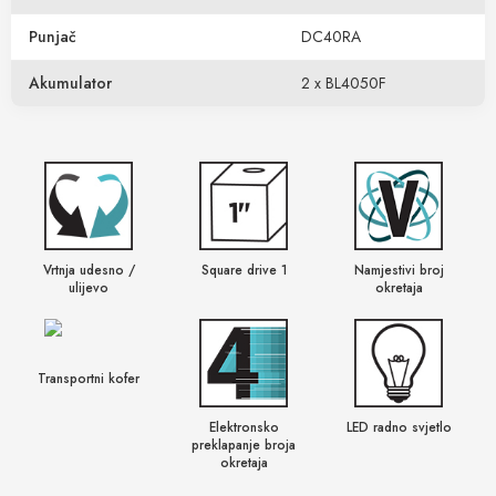
Punjač
DC40RA
Akumulator
2 x BL4050F
Vrtnja udesno /
Square drive 1
Namjestivi broj
ulijevo
okretaja
Transportni kofer
Elektronsko
LED radno svjetlo
preklapanje broja
okretaja