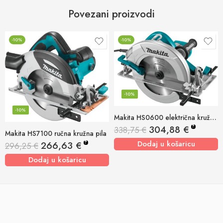
Povezani proizvodi
-10%
-10%
-10%
-10%
Makita HS0600 električna kružna pila
?
304,88
€
338,75
€
Makita HS7100 ručna kružna pila
Dodaj u košaricu
?
266,63
€
296,25
€
Dodaj u košaricu