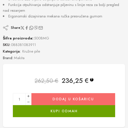
Funkcija otpuhivanja odstranjuje piljevinu s linije reza za bolji pregled
nad rezanjem
Ergonomski dizajnirana mekana ručka presvučena gumom
Share
Šifra proizvoda:
5008MG
SKU:
088381083911
Kategorija:
Kružne pile
Brand:
Makita
236,25
€
262,50
€
?
DODAJ U KOŠARICU
KUPI ODMAH