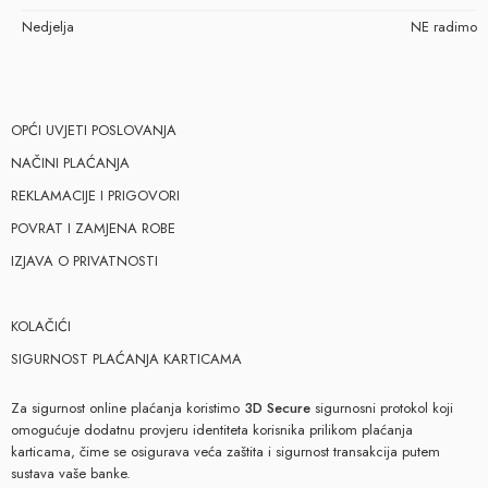
Nedjelja
NE radimo
OPĆI UVJETI POSLOVANJA
NAČINI PLAĆANJA
REKLAMACIJE I PRIGOVORI
POVRAT I ZAMJENA ROBE
IZJAVA O PRIVATNOSTI
KOLAČIĆI
SIGURNOST PLAĆANJA KARTICAMA
Za sigurnost online plaćanja koristimo
3D Secure
sigurnosni protokol koji
omogućuje dodatnu provjeru identiteta korisnika prilikom plaćanja
karticama, čime se osigurava veća zaštita i sigurnost transakcija putem
sustava vaše banke.