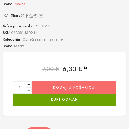
Brand:
Makita
Share
Šifra proizvoda:
126012-6
SKU:
088381430944
Kategorija:
Oprtači i remeni za rame
Brand:
Makita
6,30
€
7,00
€
?
DODAJ U KOŠARICU
KUPI ODMAH