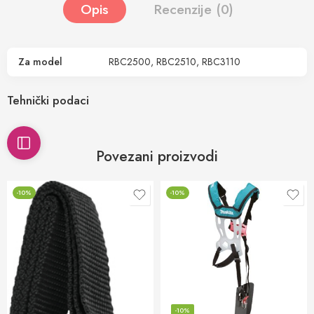
Opis
Recenzije (0)
Za model
RBC2500, RBC2510, RBC3110
Tehnički podaci
Povezani proizvodi
-10%
-10%
-10%