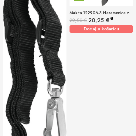
Makita 122906-3 Naramenica za komu EBH/ EM/ BC/ BBC
?
20,25
€
22,50
€
Dodaj u košaricu