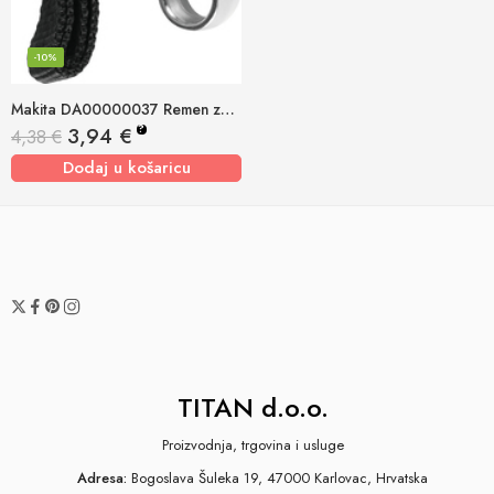
-10%
Makita DA00000037 Remen za rame
?
3,94
€
4,38
€
Dodaj u košaricu
TITAN d.o.o.
Proizvodnja, trgovina i usluge
Adresa:
Bogoslava Šuleka 19, 47000 Karlovac, Hrvatska