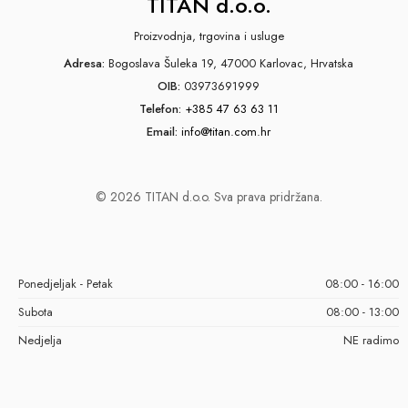
TITAN d.o.o.
Proizvodnja, trgovina i usluge
Adresa:
Bogoslava Šuleka 19, 47000 Karlovac, Hrvatska
OIB:
03973691999
Telefon:
+385 47 63 63 11
Email:
info@titan.com.hr
© 2026 TITAN d.o.o. Sva prava pridržana.
Ponedjeljak - Petak
08:00 - 16:00
Subota
08:00 - 13:00
Nedjelja
NE radimo