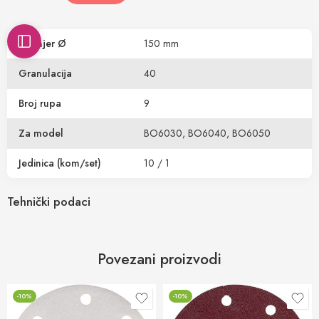
Promjer Ø
150 mm
Granulacija
40
Broj rupa
9
Za model
BO6030, BO6040, BO6050
Jedinica (kom/set)
10 / 1
Tehnički podaci
Povezani proizvodi
-10%
-10%