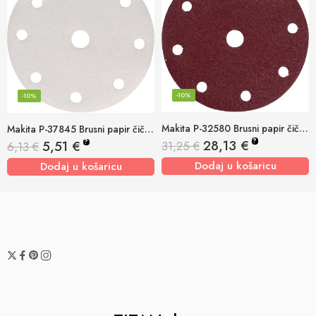
-10%
-10%
Makita P-32580 Brusni papir čičak 150mm K60 (pk/50kom)
Makita P-37845 Brusni papir čičak 150mm K60 (pk/10kom)
?
28,13
€
?
5,51
€
31,25
€
6,13
€
Dodaj u košaricu
Dodaj u košaricu