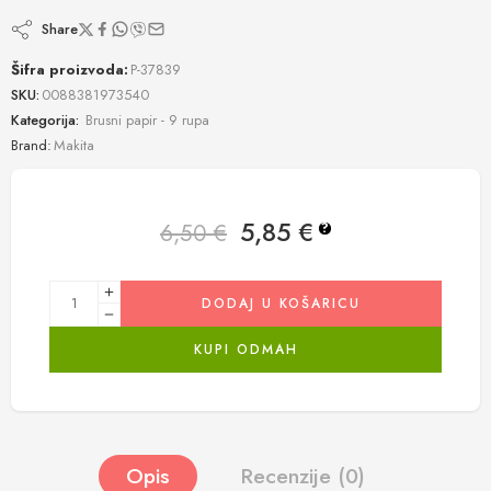
Share
Šifra proizvoda:
P-37839
SKU:
0088381973540
Kategorija:
Brusni papir - 9 rupa
Brand:
Makita
5,85
€
6,50
€
?
DODAJ U KOŠARICU
KUPI ODMAH
Opis
Recenzije (0)