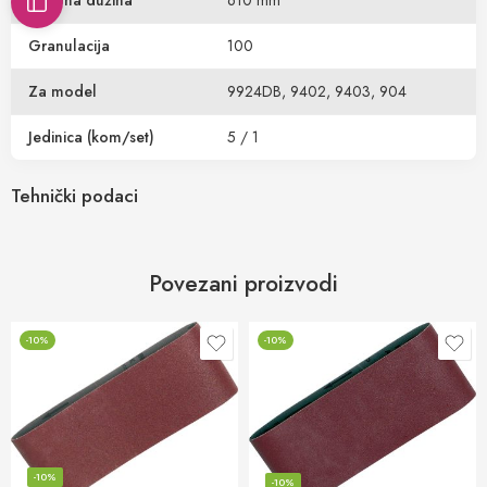
Ukupna dužina
610 mm
Granulacija
100
Za model
9924DB, 9402, 9403, 904
Jedinica (kom/set)
5 / 1
Tehnički podaci
Povezani proizvodi
-10%
-10%
-10%
-10%