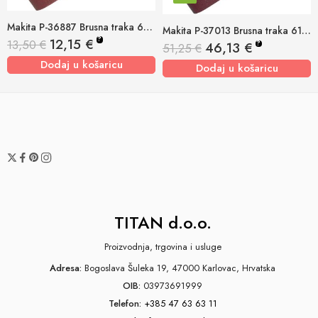
Makita P-36887 Brusna traka 610x100mm K40 (pk/5kom)
Makita P-37013 Brusna traka 610x100mm K240 (pk/25kom)
?
12,15
€
13,50
€
?
46,13
€
51,25
€
Dodaj u košaricu
Dodaj u košaricu
TITAN d.o.o.
Proizvodnja, trgovina i usluge
Adresa:
Bogoslava Šuleka 19, 47000 Karlovac, Hrvatska
OIB:
03973691999
Telefon:
+385 47 63 63 11