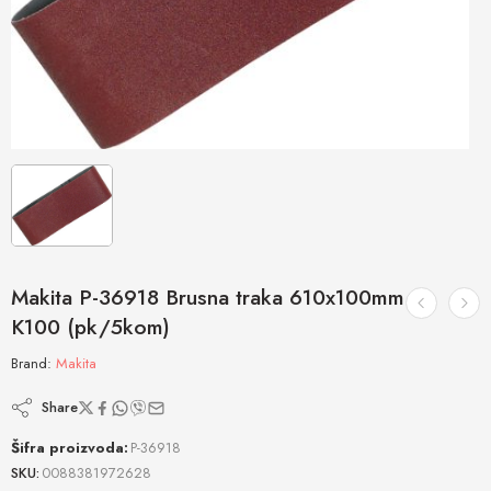
Makita P-36918 Brusna traka 610x100mm
K100 (pk/5kom)
Brand:
Makita
Share
Šifra proizvoda:
P-36918
SKU:
0088381972628