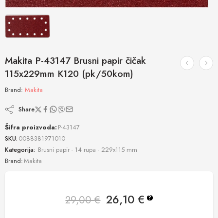
Makita P-43147 Brusni papir čičak
115x229mm K120 (pk/50kom)
Brand:
Makita
Share
Šifra proizvoda:
P-43147
SKU:
0088381971010
Kategorija:
Brusni papir - 14 rupa - 229x115 mm
Brand:
Makita
26,10
€
29,00
€
?