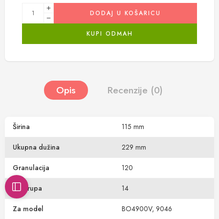
DODAJ U KOŠARICU
KUPI ODMAH
Opis
Recenzije (0)
Širina
115 mm
Ukupna dužina
229 mm
Granulacija
120
Broj rupa
14
Za model
BO4900V, 9046