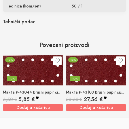
Jedinica (kom/set)
50 / 1
Tehnički podaci
Povezani proizvodi
-10%
-10%
-10%
-10%
Makita P-43044 Brusni papir čičak 115x229mm K80 (pk/10kom)
Makita P-43103 Brusni papir čičak 115x229mm K40 (pk/50kom)
?
?
5,85
€
27,56
€
6,50
€
30,63
€
Dodaj u košaricu
Dodaj u košaricu