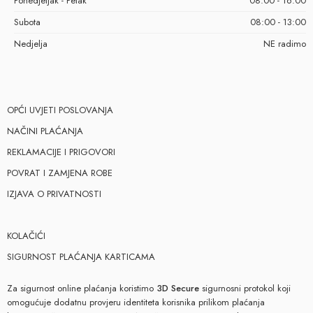
Ponedjeljak - Petak
08:00 - 16:00
Subota
08:00 - 13:00
Nedjelja
NE radimo
OPĆI UVJETI POSLOVANJA
NAČINI PLAĆANJA
REKLAMACIJE I PRIGOVORI
POVRAT I ZAMJENA ROBE
IZJAVA O PRIVATNOSTI
KOLAČIĆI
SIGURNOST PLAĆANJA KARTICAMA
Za sigurnost online plaćanja koristimo
3D Secure
sigurnosni protokol koji
omogućuje dodatnu provjeru identiteta korisnika prilikom plaćanja