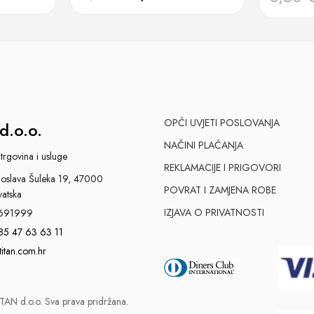
OPĆI UVJETI POSLOVANJA
d.o.o.
NAČINI PLAĆANJA
trgovina i usluge
REKLAMACIJE I PRIGOVORI
slava Šuleka 19, 47000
POVRAT I ZAMJENA ROBE
vatska
IZJAVA O PRIVATNOSTI
691999
85 47 63 63 11
titan.com.hr
AN d.o.o. Sva prava pridržana.