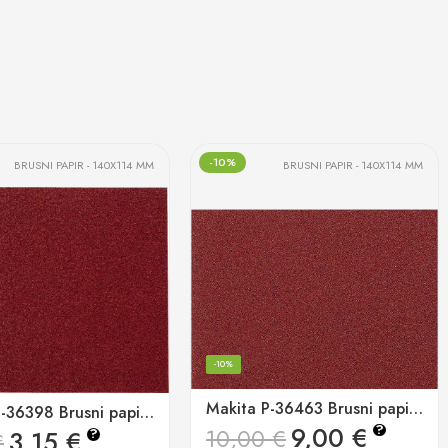
-10%
BRUSNI PAPIR - 140X114 MM
BRUSNI PAPIR - 140X114 MM
-10%
Makita P-36463 Brusni papir 114x140mm K100 (pk/50kom)
Makita P-36398 Brusni papir 114x140mm K40 (pk/10kom)
9,00
€
?
10,00
€
3,15
€
?
€