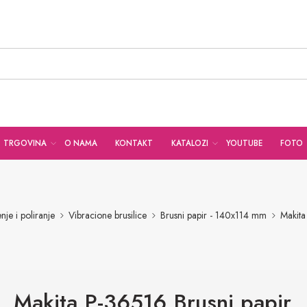
TRGOVINA
O NAMA
KONTAKT
KATALOZI
YOUTUBE
FOTO
nje i poliranje
Vibracione brusilice
Brusni papir - 140x114 mm
Makita
Makita P-36516 Brusni papir