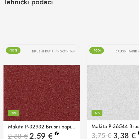
Tehnički podaci
-10%
-10%
BRUSNI PAPIR - 140X114 MM
BRUSNI PAPIR 
-10%
-10%
Makita P-32932 Brusni papir 114x140mm K150 (pk/10kom)
3,38
€
2,59
€
?
3,75
€
2,88
€