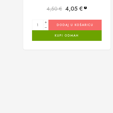
4,05
€
4,50
€
?
DODAJ U KOŠARICU
KUPI ODMAH