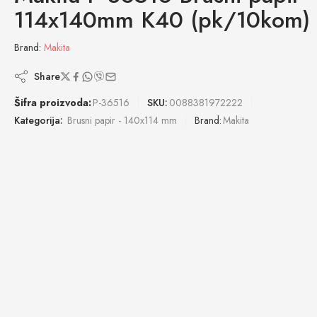
114x140mm K40 (pk/10kom)
Brand:
Makita
Share
Šifra proizvoda:
P-36516
SKU:
0088381972222
Kategorija:
Brusni papir - 140x114 mm
Brand:
Makita