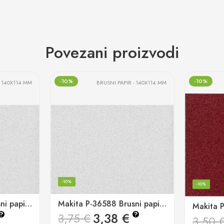
Povezani proizvodi
-10%
-10%
- 140X114 MM
BRUSNI PAPIR - 140X114 MM
-10%
-10%
Makita P-36544 Brusni papir 114x140mm K100 (pk/10kom)
Makita P-36588 Brusni papir 114x140mm K240 (pk/10kom)
3,38
€
?
?
3,75
€
3,50