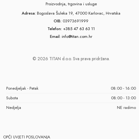
Proizvodnja, trgovina i usluge
Adresa:
Bogoslava Šuleka 19, 47000 Karlovac, Hrvatska
OIB:
03973691999
Telefon:
+385 47 63 63 11
Email:
info@titan.com.hr
© 2026 TITAN d.o.o. Sva prava pridržana.
Ponedjeljak - Petak
08:00 - 16:00
Subota
08:00 - 13:00
Nedjelja
NE radimo
OPĆI UVJETI POSLOVANJA