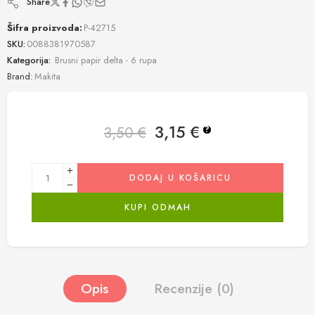
Share
Šifra proizvoda:
P-42715
SKU:
0088381970587
Kategorija:
Brusni papir delta - 6 rupa
Brand:
Makita
3,15
€
3,50
€
?
DODAJ U KOŠARICU
KUPI ODMAH
Opis
Recenzije (0)