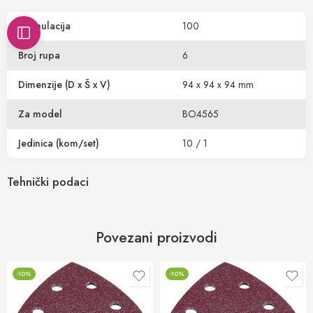
Granulacija
100
Broj rupa
6
Dimenzije (D x Š x V)
94 x 94 x 94 mm
Za model
BO4565
Jedinica (kom/set)
10 / 1
Tehnički podaci
Povezani proizvodi
-10%
-10%