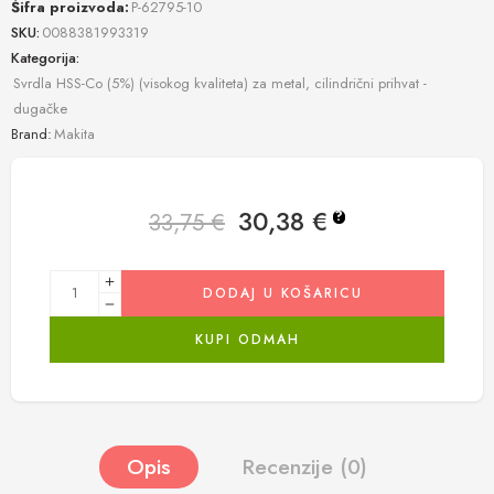
Šifra proizvoda:
P-62795-10
SKU:
0088381993319
Kategorija:
Svrdla HSS-Co (5%) (visokog kvaliteta) za metal, cilindrični prihvat -
dugačke
Brand:
Makita
30,38
€
33,75
€
?
DODAJ U KOŠARICU
KUPI ODMAH
Opis
Recenzije (0)