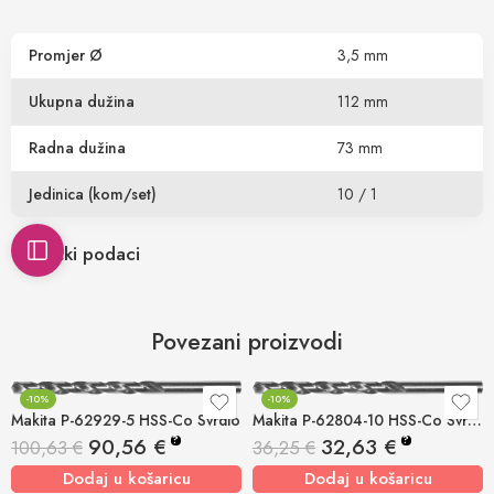
Promjer Ø
3,5 mm
Ukupna dužina
112 mm
Radna dužina
73 mm
Jedinica (kom/set)
10 / 1
Tehnički podaci
Povezani proizvodi
-10%
-10%
-10%
-10%
Makita P-62929-5 HSS-Co Svrdlo
Makita P-62804-10 HSS-Co Svrdlo
?
?
90,56
€
32,63
€
100,63
€
36,25
€
Dodaj u košaricu
Dodaj u košaricu