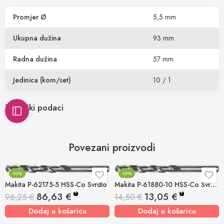
Promjer Ø
5,5 mm
Ukupna dužina
93 mm
Radna dužina
57 mm
Jedinica (kom/set)
10 / 1
Tehnički podaci
Povezani proizvodi
-10%
-10%
-10%
-10%
Makita P-62175-5 HSS-Co Svrdlo
Makita P-61880-10 HSS-Co Svrdlo
?
?
86,63
€
13,05
€
96,25
€
14,50
€
Dodaj u košaricu
Dodaj u košaricu