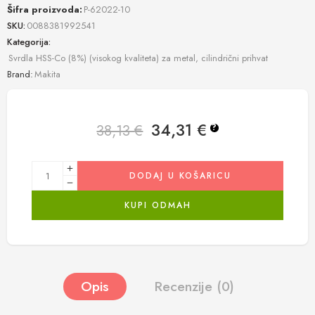
Šifra proizvoda:
P-62022-10
SKU:
0088381992541
Kategorija:
Svrdla HSS-Co (8%) (visokog kvaliteta) za metal, cilindrični prihvat
Brand:
Makita
34,31
€
38,13
€
?
DODAJ U KOŠARICU
KUPI ODMAH
Opis
Recenzije (0)