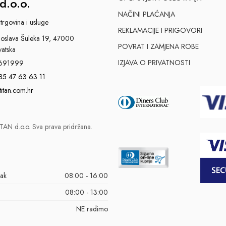
d.o.o.
NAČINI PLAĆANJA
trgovina i usluge
REKLAMACIJE I PRIGOVORI
slava Šuleka 19, 47000
POVRAT I ZAMJENA ROBE
vatska
IZJAVA O PRIVATNOSTI
691999
85 47 63 63 11
titan.com.hr
AN d.o.o. Sva prava pridržana.
tak
08:00 - 16:00
08:00 - 13:00
NE radimo