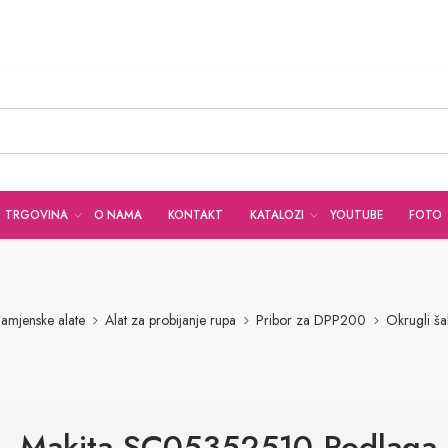
TRGOVINA
O NAMA
KONTAKT
KATALOZI
YOUTUBE
FOTO
namjenske alate
Alat za probijanje rupa
Pribor za DPP200
Okrugli ša
Makita SC05352510 Podlaga