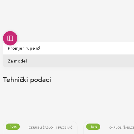
Promjer rupe Ø
Za model
Tehnički podaci
-10%
-10%
OKRUGLI ŠABLON I PROBIJAČ
OKRUGLI ŠABLON