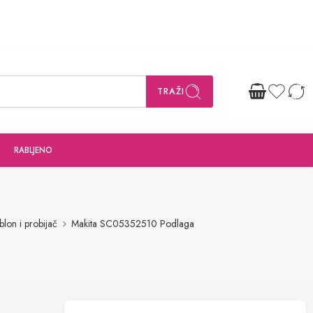
TRAŽI
RABLJENO
blon i probijač
Makita SC05352510 Podlaga