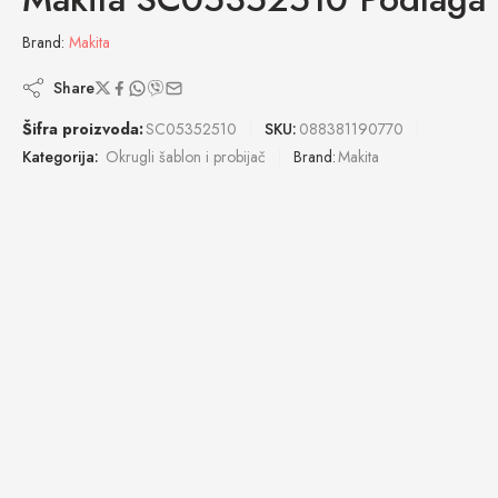
Brand:
Makita
Share
Šifra proizvoda:
SC05352510
SKU:
088381190770
Kategorija:
Okrugli šablon i probijač
Brand:
Makita