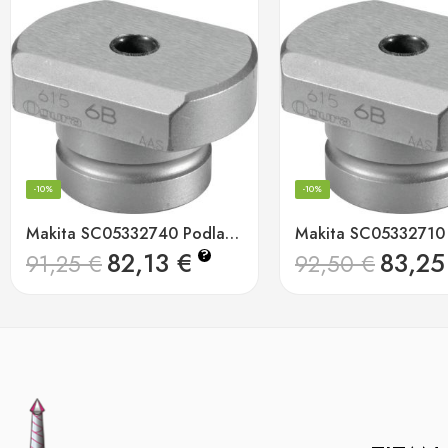
-10%
-10%
Makita SC05332740 Podlaga
Makita SC05332710
82,13
€
83,2
?
91,25
€
92,50
€