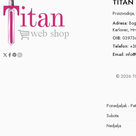
TITAN 
Proizvodnja, 
Adresa:
Bogo
Karlovac, Hr
OIB:
03973
Telefon:
+3
Email:
info@
© 2026 TIT
Ponedjeljak - Pe
Subota
Nedjelja