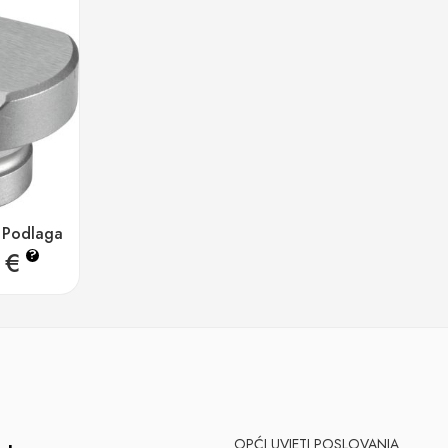
 Podlaga
5
€
?
OPĆI UVJETI POSLOVANJA