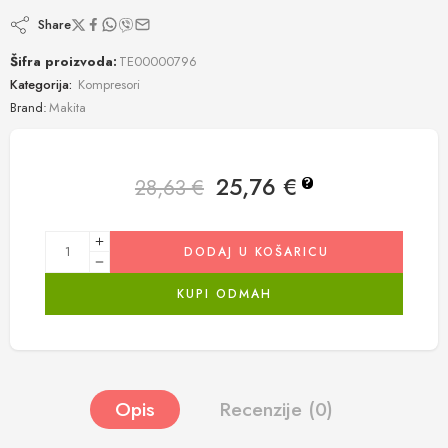
Share
Šifra proizvoda:
TE00000796
Kategorija:
Kompresori
Brand:
Makita
25,76
€
28,63
€
?
DODAJ U KOŠARICU
KUPI ODMAH
Opis
Recenzije (0)