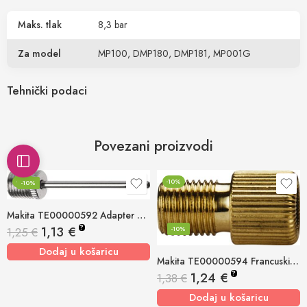
Maks. tlak
8,3 bar
Za model
MP100, DMP180, DMP181, MP001G
Tehnički podaci
Povezani proizvodi
-10%
-10%
-10%
Makita TE00000592 Adapter za lopte
?
1,13
€
-10%
1,25
€
Dodaj u košaricu
Makita TE00000594 Francuski adapter
?
1,24
€
1,38
€
Dodaj u košaricu