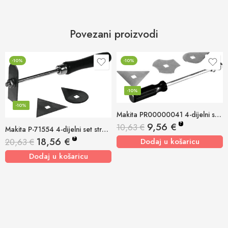
Povezani proizvodi
-10%
-10%
-10%
-10%
Makita PR00000041 4-dijelni set strugača
?
9,56
€
10,63
€
Makita P-71554 4-dijelni set strugača HG5012, HG551, HG651
?
18,56
€
Dodaj u košaricu
20,63
€
Dodaj u košaricu