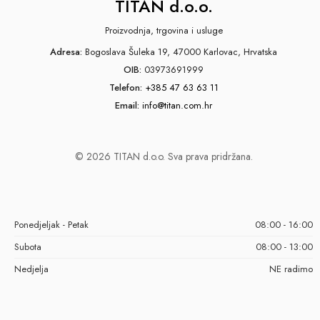
TITAN d.o.o.
Proizvodnja, trgovina i usluge
Adresa:
Bogoslava Šuleka 19, 47000 Karlovac, Hrvatska
OIB:
03973691999
Telefon:
+385 47 63 63 11
Email:
info@titan.com.hr
© 2026 TITAN d.o.o. Sva prava pridržana.
Ponedjeljak - Petak
08:00 - 16:00
Subota
08:00 - 13:00
Nedjelja
NE radimo