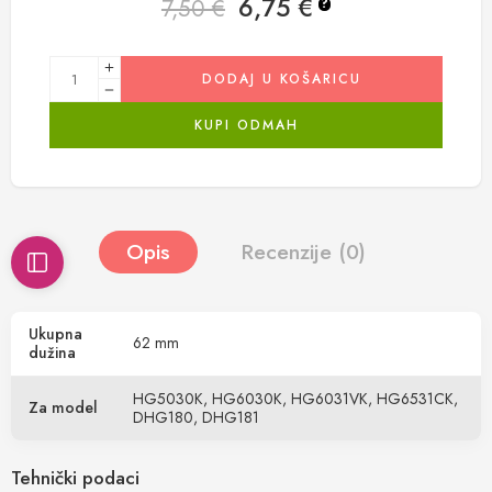
6,75
€
7,50
€
?
DODAJ U KOŠARICU
KUPI ODMAH
Opis
Recenzije (0)
Ukupna
62 mm
dužina
HG5030K, HG6030K, HG6031VK, HG6531CK,
Za model
DHG180, DHG181
Tehnički podaci