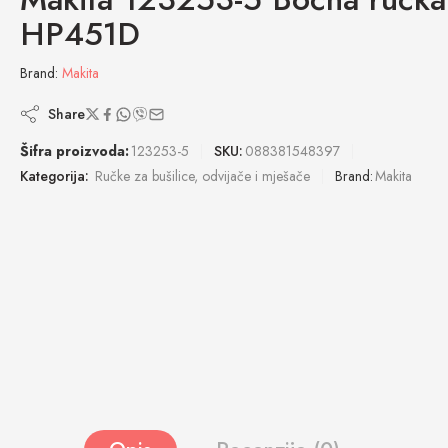
HP451D
Brand:
Makita
Share
Šifra proizvoda:
123253-5
SKU:
088381548397
Kategorija:
Ručke za bušilice, odvijače i mješače
Brand:
Makita