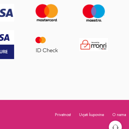
Privatnost
Uvjeti kupovine
O nama