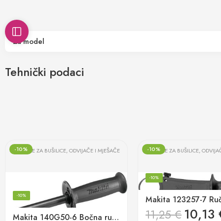
Za model
Tehnički podaci
-10%
-10%
RUČKE ZA BUŠILICE, ODVIJAČE I MJEŠAČE
RUČKE ZA BUŠILICE, ODVIJA
-10%
-10%
10,13
11,25
€
Makita 140G50-6 Bočna ručka za DUT130