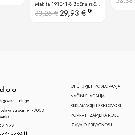
28,88
Makita 191E41-8 Bočna ručka za DF002G,HP002G, DHP484
29,93
€
?
33,25
€
OPĆI UVJETI POSLOVANJA
d.o.o.
NAČINI PLAĆANJA
trgovina i usluge
REKLAMACIJE I PRIGOVORI
slava Šuleka 19, 47000
POVRAT I ZAMJENA ROBE
vatska
IZJAVA O PRIVATNOSTI
691999
85 47 63 63 11