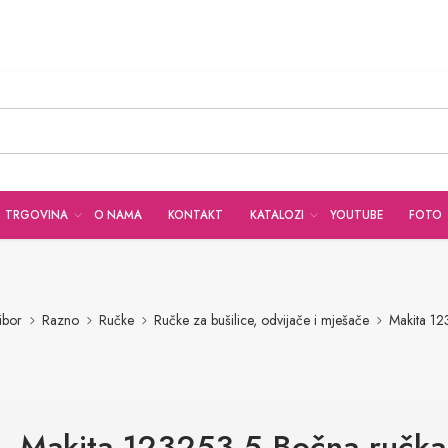
TRGOVINA
O NAMA
KONTAKT
KATALOZI
YOUTUBE
FOTO
ibor
Razno
Ručke
Ručke za bušilice, odvijače i mješače
Makita 1
Makita 123253-5 Bočna ručka