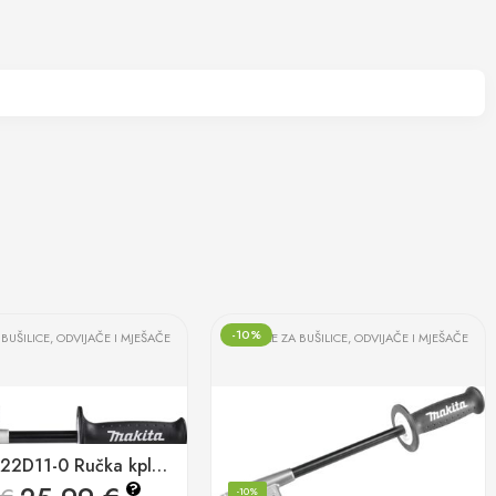
-10%
BUŠILICE, ODVIJAČE I MJEŠAČE
RUČKE ZA BUŠILICE, ODVIJAČE I MJEŠAČE
Makita 122D11-0 Ručka kpl. DHP481
?
-10%