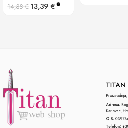
13,39
€
?
14,88
€
TITAN 
Proizvodnja, 
Adresa:
Bogo
Karlovac, Hr
OIB:
03973
Telefon:
+3