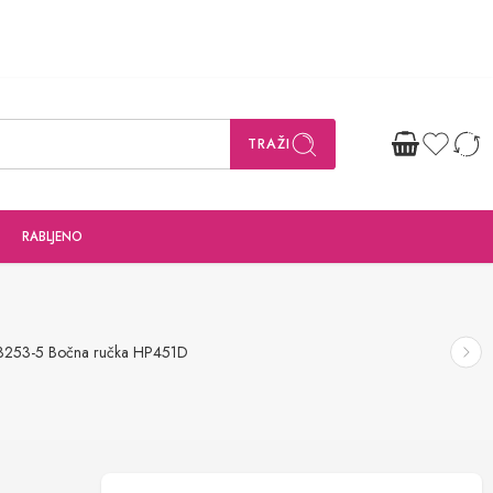
TRAŽI
RABLJENO
23253-5 Bočna ručka HP451D