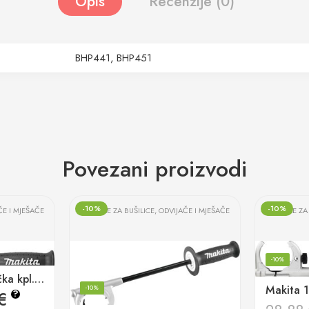
Opis
Recenzije (0)
BHP441, BHP451
Povezani proizvodi
-10%
-10%
ČE I MJEŠAČE
RUČKE ZA BUŠILICE, ODVIJAČE I MJEŠAČE
RUČKE ZA 
-10%
Makita 123257-7 Ručka kpl. HP458D
-10%
€
?