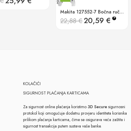
25,99
€
€
Makita 127552-7 Bočna ručka DF001G
20,59
€
?
22,88
€
KOLAČIĆI
SIGURNOST PLAĆANJA KARTICAMA
Za sigurnost online plaćanja koristimo
3D Secure
sigurnosni
protokol koji omogućuje dodatnu provjeru identiteta korisnika
prilikom plaćanja karticama, čime se osigurava veća zaštita i
sigurnost transakcija putem sustava vaše banke.