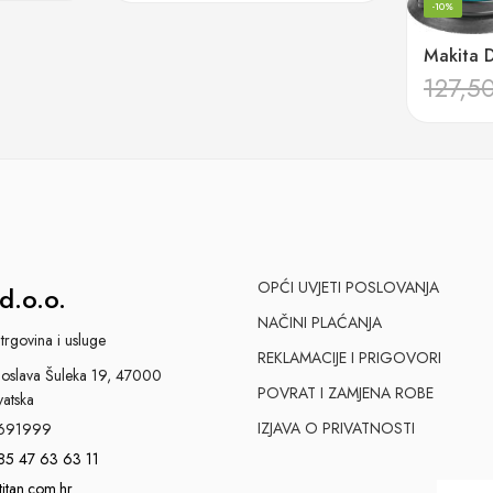
-10%
127,5
OPĆI UVJETI POSLOVANJA
d.o.o.
NAČINI PLAĆANJA
trgovina i usluge
REKLAMACIJE I PRIGOVORI
slava Šuleka 19, 47000
POVRAT I ZAMJENA ROBE
vatska
IZJAVA O PRIVATNOSTI
691999
85 47 63 63 11
titan.com.hr