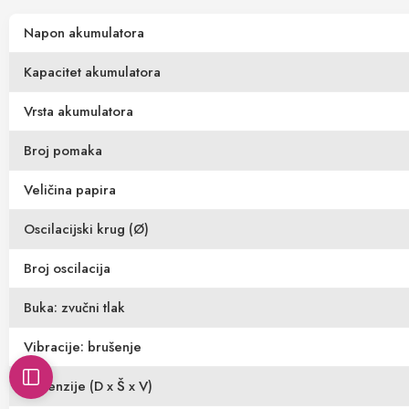
Napon akumulatora
Kapacitet akumulatora
Vrsta akumulatora
Broj pomaka
Veličina papira
Oscilacijski krug (Ø)
Broj oscilacija
Buka: zvučni tlak
Vibracije: brušenje
Dimenzije (D x Š x V)