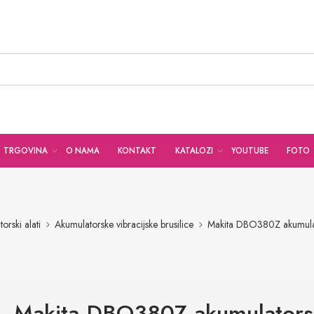
TRGOVINA
O NAMA
KONTAKT
KATALOZI
YOUTUBE
FOTO
orski alati
Akumulatorske vibracijske brusilice
Makita DBO380Z akumulato
Makita DBO380Z akumulators