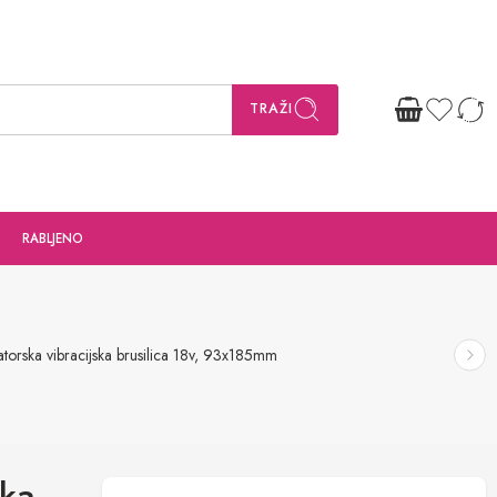
TRAŽI
RABLJENO
rska vibracijska brusilica 18v, 93x185mm
ka