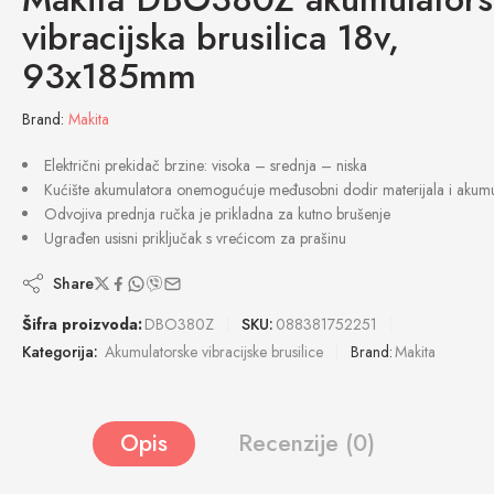
vibracijska brusilica 18v,
93x185mm
Brand:
Makita
Električni prekidač brzine: visoka – srednja – niska
Kućište akumulatora onemogućuje međusobni dodir materijala i akumu
Odvojiva prednja ručka je prikladna za kutno brušenje
Ugrađen usisni priključak s vrećicom za prašinu
Share
Šifra proizvoda:
DBO380Z
SKU:
088381752251
Kategorija:
Akumulatorske vibracijske brusilice
Brand:
Makita
Opis
Recenzije (0)