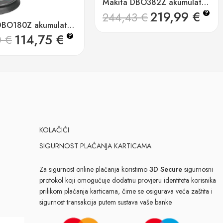
Makita DBO382Z akumulatorska oscilirajuća brusilica
219,99
€
?
244,43
€
Makita DBO180Z akumulatorska ekscentrična brusilica
114,75
€
?
0
€
KOLAČIĆI
SIGURNOST PLAĆANJA KARTICAMA
Za sigurnost online plaćanja koristimo
3D Secure
sigurnosni
protokol koji omogućuje dodatnu provjeru identiteta korisnika
prilikom plaćanja karticama, čime se osigurava veća zaštita i
sigurnost transakcija putem sustava vaše banke.