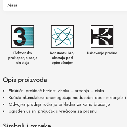
Masa
Elektronsko
Konstantni broj
Usisavanje prašine
preklapanje broja
okretaja pod
okretaja
opterećenjem
Opis proizvoda
Električni prekidač brzine: visoka – srednja – niska
Kućište akumulatora onemogućuje međusobni dodir materijala i
Odvojiva prednja ručka je prikladna za kutno brušenje
Ugrađen usisni priključak s vrećicom za prašinu
Simboli i oznake