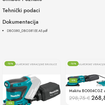
Tehnički podaci
Dokumentacija
DBO380_DBO381.EE.A5.pdf
-10%
-10%
AKUMULATORSKE VIBRACIJSKE BRUSILICE
AKUMULATORSKE VIBRACIJS
-10%
268,
298,75
€
-10%