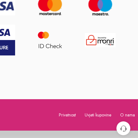
Privatnost
Uvjeti kupovine
O nama