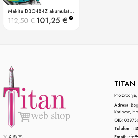
Makita DBO484Z akumulatorska oscilirajuća brusilica
101,25
€
?
112,50
€
TITAN 
Proizvodnja, 
Adresa:
Bogo
Karlovac, Hr
OIB:
03973
Telefon:
+3
Email:
info@