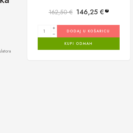
146,25
€
162,50
€
?
DODAJ U KOŠARICU
KUPI ODMAH
latora