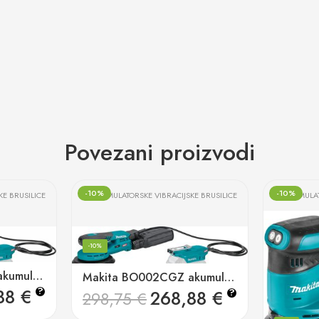
Povezani proizvodi
-10%
-10%
KE BRUSILICE
AKUMULATORSKE VIBRACIJSKE BRUSILICE
AKUMULAT
-10%
Makita BO004CGZ akumulatorska ekscentrična brusilica
Makita BO002CGZ akumulatorska ekscentrična brusilica
88
€
?
268,88
€
?
298,75
€