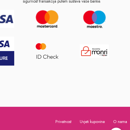
sigurnost transakcija putem sustava vaše banke.
Privatnost
Uvjeti kupovine
O nama