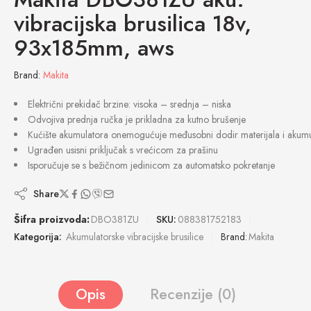
vibracijska brusilica 18v,
93x185mm, aws
Brand:
Makita
Električni prekidač brzine: visoka – srednja – niska
Odvojiva prednja ručka je prikladna za kutno brušenje
Kućište akumulatora onemogućuje međusobni dodir materijala i akumu
Ugrađen usisni priključak s vrećicom za prašinu
Isporučuje se s bežičnom jedinicom za automatsko pokretanje
Share
Šifra proizvoda:
DBO381ZU
SKU:
088381752183
Kategorija:
Akumulatorske vibracijske brusilice
Brand:
Makita
Opis
Recenzije (0)