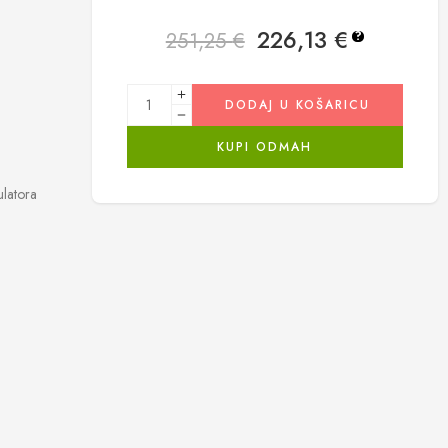
226,13
€
251,25
€
?
DODAJ U KOŠARICU
KUPI ODMAH
latora