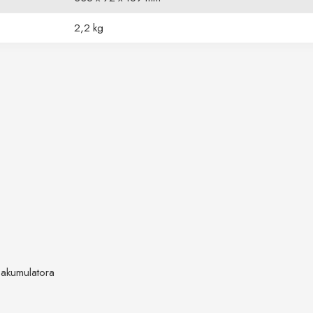
2,2 kg
 akumulatora