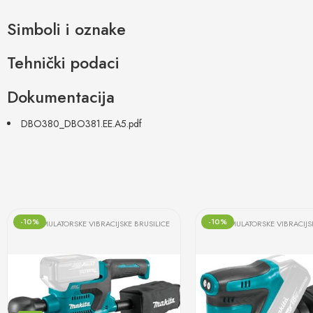
Simboli i oznake
Tehnički podaci
Dokumentacija
DBO380_DBO381.EE.A5.pdf
-10%
-10%
AKUMULATORSKE VIBRACIJSKE BRUSILICE
AKUMULATORSKE VIBRACIJS