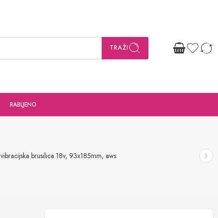
TRAŽI
RABLJENO
ibracijska brusilica 18v, 93x185mm, aws