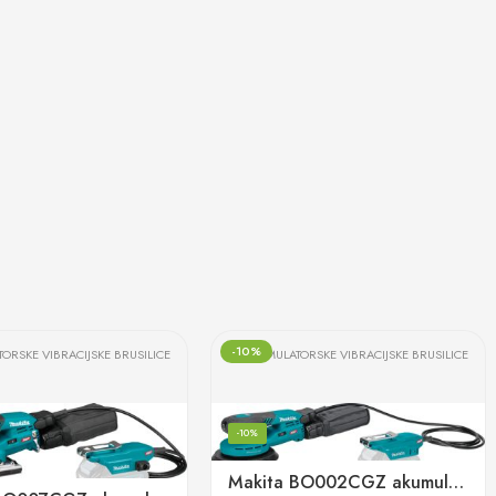
-10%
ORSKE VIBRACIJSKE BRUSILICE
AKUMULATORSKE VIBRACIJSKE BRUSILICE
-10%
Makita BO002CGZ akumulatorska ekscentrična brusilica