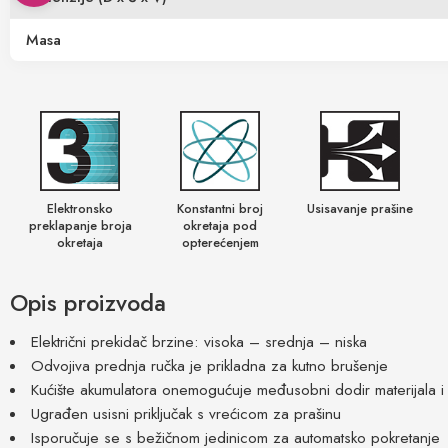
Masa
Elektronsko
Konstantni broj
Usisavanje prašine
preklapanje broja
okretaja pod
okretaja
opterećenjem
Opis proizvoda
Električni prekidač brzine: visoka – srednja – niska
Odvojiva prednja ručka je prikladna za kutno brušenje
Kućište akumulatora onemogućuje međusobni dodir materijala i
Ugrađen usisni priključak s vrećicom za prašinu
Isporučuje se s bežičnom jedinicom za automatsko pokretanje