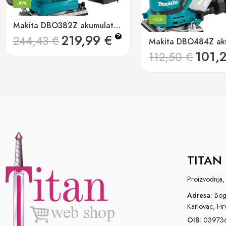
-10%
-10%
Makita DBO382Z akumulatorska oscilirajuća brusilica
219,99
€
?
244,43
€
101,
112,50
€
TITAN 
Proizvodnja, 
Adresa:
Bogo
Karlovac, Hr
OIB:
03973