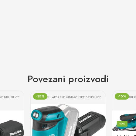
Povezani proizvodi
-10%
-10%
KE BRUSILICE
AKUMULATORSKE VIBRACIJSKE BRUSILICE
AKUMULAT
-10%