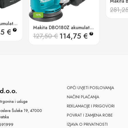
281,2
-10%
Makita DBO484Z akumulatorska oscilirajuća brusilica
Makita DBO180Z akumulatorska ekscentrična brusilica
25
€
?
114,75
€
?
127,50
€
OPĆI UVJETI POSLOVANJA
d.o.o.
NAČINI PLAĆANJA
trgovina i usluge
REKLAMACIJE I PRIGOVORI
slava Šuleka 19, 47000
POVRAT I ZAMJENA ROBE
vatska
IZJAVA O PRIVATNOSTI
691999