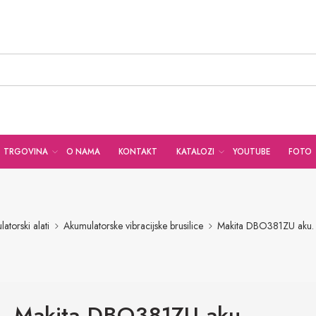
TRGOVINA
O NAMA
KONTAKT
KATALOZI
YOUTUBE
FOTO
atorski alati
Akumulatorske vibracijske brusilice
Makita DBO381ZU aku. v
Makita DBO381ZU aku.