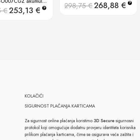
Makita BO007CGZ akumulatorska oscilirajuća brusilica
268,88
€
?
298,75
€
253,13
€
?
5
€
KOLAČIĆI
SIGURNOST PLAĆANJA KARTICAMA
Za sigurnost online plaćanja koristimo
3D Secure
sigurnosni
protokol koji omogućuje dodatnu provjeru identiteta korisnika
prilikom plaćanja karticama, čime se osigurava veća zaštita i