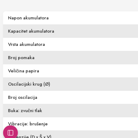
Napon akumulatora
Kapacitet akumulatora
Vrsta akumulatora
Broj pomaka
Veličina papira
Oscilacijski krug (Ø)
Broj oscilacija
Buka: zvučni tlak
Vibracije: brušenje
Dimenzije (D x Š x V)