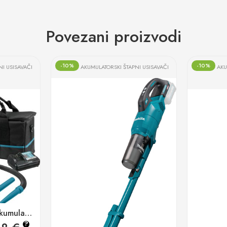
Povezani proizvodi
-10%
-10%
NI USISAVAČI
AKUMULATORSKI ŠTAPNI USISAVAČI
AKU
Makita CL121DWA akumulatorski usisavač
?