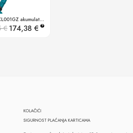
Makita CL001GZ akumulatorski usisavač 40v xgt, 110w, 750ml
174,38
€
?
5
€
KOLAČIĆI
SIGURNOST PLAĆANJA KARTICAMA