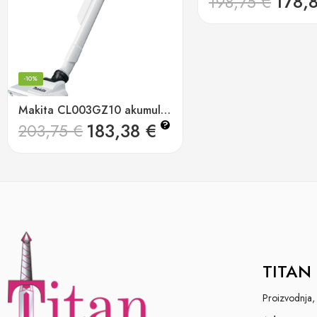
178,
198,75
€
-10%
Makita CL003GZ10 akumulatorski ciklonski usisavač 40v xgt, 100w
183,38
€
?
203,75
€
TITAN 
Proizvodnja, 