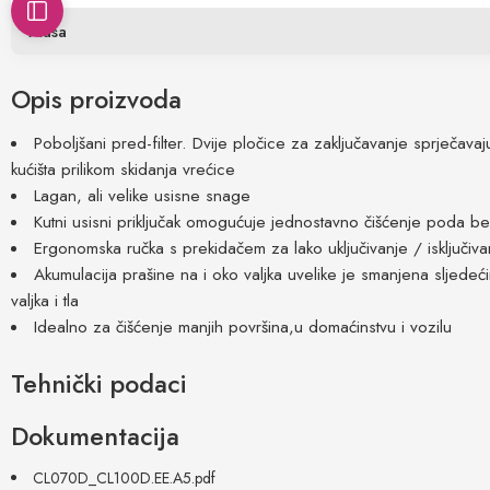
Masa
Opis proizvoda
Poboljšani pred-filter. Dvije pločice za zaključavanje sprječava
kućišta prilikom skidanja vrećice
Lagan, ali velike usisne snage
Kutni usisni priključak omogućuje jednostavno čišćenje poda be
Ergonomska ručka s prekidačem za lako uključivanje / isključiva
Akumulacija prašine na i oko valjka uvelike je smanjena sljedeći
valjka i tla
Idealno za čišćenje manjih površina,u domaćinstvu i vozilu
Tehnički podaci
Dokumentacija
CL070D_CL100D.EE.A5.pdf