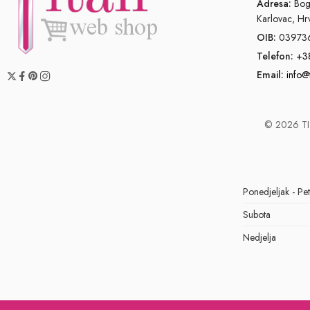
Adresa:
Bogo
Karlovac, Hr
OIB:
03973
Telefon:
+3
Email:
info@
© 2026 TIT
Ponedjeljak - Pe
Subota
Nedjelja