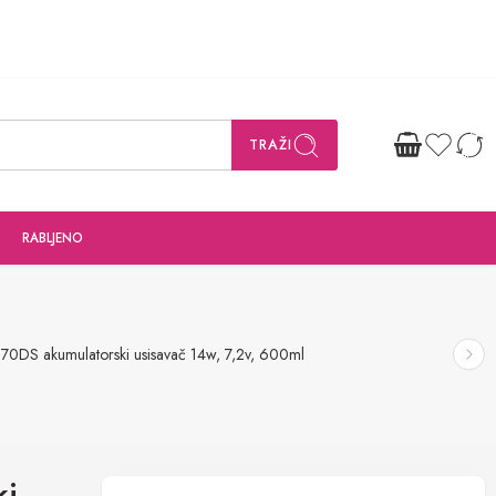
TRAŽI
RABLJENO
70DS akumulatorski usisavač 14w, 7,2v, 600ml
ki