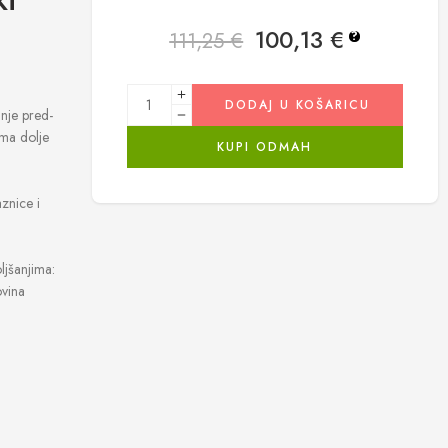
100,13
€
111,25
€
?
DODAJ U KOŠARICU
anje pred-
ema dolje
KUPI ODMAH
znice i
ljšanjima:
ovina