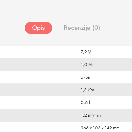
Opis
Recenzije (0)
7,2 V
1,0 Ah
Li-ion
1,8 kPa
0,6 l
1,2 m³/min
966 x 103 x 142 mm