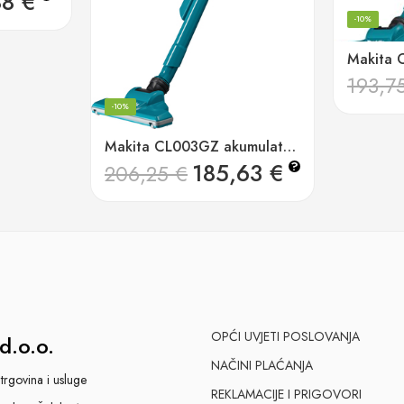
88
€
-10%
193,7
-10%
Makita CL003GZ akumulatorski ciklonski usisavač 40v xgt, 100w
185,63
€
?
206,25
€
OPĆI UVJETI POSLOVANJA
d.o.o.
NAČINI PLAĆANJA
trgovina i usluge
REKLAMACIJE I PRIGOVORI