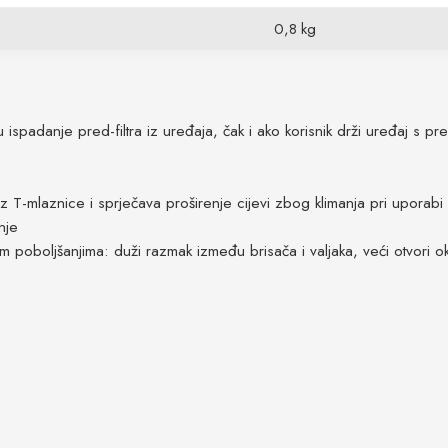
0,8 kg
ju ispadanje pred-filtra iz uređaja, čak i ako korisnik drži uređaj s 
z T-mlaznice i sprječava proširenje cijevi zbog klimanja pri uporabi
nje
m poboljšanjima: duži razmak između brisača i valjaka, veći otvori ok