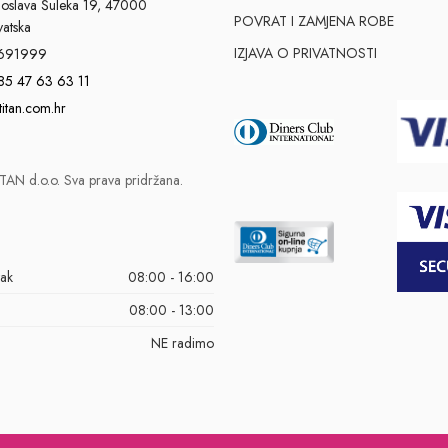
slava Šuleka 19, 47000
POVRAT I ZAMJENA ROBE
vatska
IZJAVA O PRIVATNOSTI
691999
85 47 63 63 11
titan.com.hr
AN d.o.o. Sva prava pridržana.
tak
08:00 - 16:00
08:00 - 13:00
NE radimo