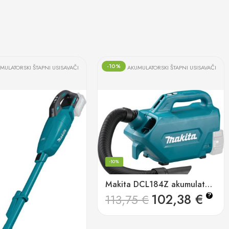
-10%
MULATORSKI ŠTAPNI USISAVAČI
AKUMULATORSKI ŠTAPNI USISAVAČI
-10%
Makita DCL184Z akumulatorski usisavač za vozila 18v, 500ml
102,38
€
?
113,75
€