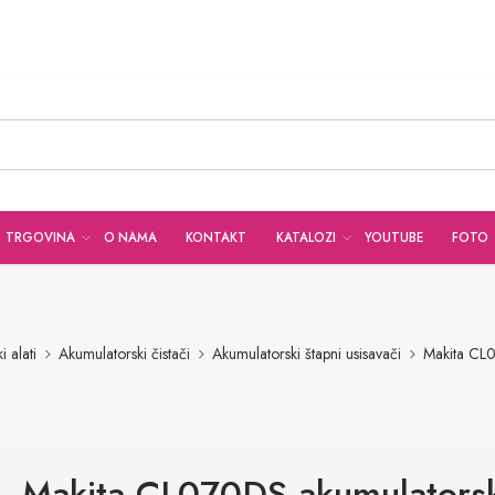
TRGOVINA
O NAMA
KONTAKT
KATALOZI
YOUTUBE
FOTO
 alati
Akumulatorski čistači
Akumulatorski štapni usisavači
Makita CL0
Makita CL070DS akumulators