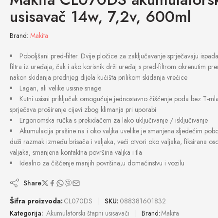
usisavač 14w, 7,2v, 600ml
Brand:
Makita
Poboljšani pred-filter. Dvije pločice za zaključavanje sprječavaju ispad
filtra iz uređaja, čak i ako korisnik drži uređaj s pred-filtrom okrenutim pr
nakon skidanja prednjeg dijela kućišta prilikom skidanja vrećice
Lagan, ali velike usisne snage
Kutni usisni priključak omogućuje jednostavno čišćenje poda bez T-mla
sprječava proširenje cijevi zbog klimanja pri uporabi
Ergonomska ručka s prekidačem za lako uključivanje / isključivanje
Akumulacija prašine na i oko valjka uvelike je smanjena sljedećim pobo
duži razmak između brisača i valjaka, veći otvori oko valjaka, fiksirana os
valjaka, smanjena kontaktna površina valjka i tla
Idealno za čišćenje manjih površina,u domaćinstvu i vozilu
Share
Šifra proizvoda:
CL070DS
SKU:
088381601832
Kategorija:
Akumulatorski štapni usisavači
Brand:
Makita