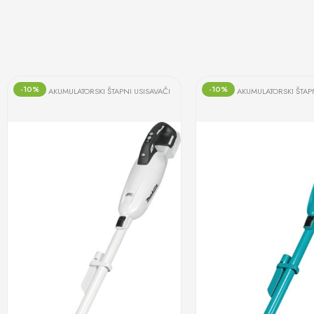
-10%
-10%
AKUMULATORSKI ŠTAPNI USISAVAČI
AKUMULATORSKI ŠTAP