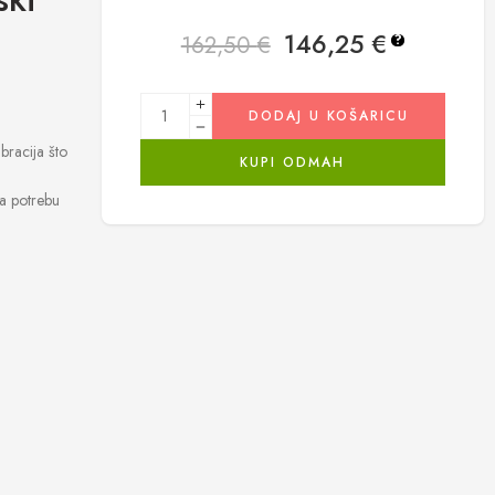
146,25
€
162,50
€
?
DODAJ U KOŠARICU
bracija što
KUPI ODMAH
a potrebu