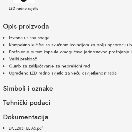
LED radno svjetlo
Opis proizvoda
Izvrsna usisna snaga
Kompaktno kućište sa zvučnom izolacijom za bolju apsorpciju buk
Pražnjenje putem kapsule omogućava jednostavno pražnjenje i 
Veliki prekidač
Gumb za zaključavanje za neprekidni rad
Ugrađeno LED radno svjetlo za veću osvijetljenost rada
Simboli i oznake
Tehnički podaci
Dokumentacija
DCL283F.EE.A5.pdf