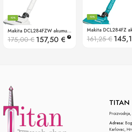
-10%
-10%
Makita DCL284FZW akumulatorski usisavač 18v lxt, 125w, 730ml
145,
161,25
€
157,50
€
?
175,00
€
TITAN 
Proizvodnja, 
Adresa:
Bogo
Karlovac, Hr