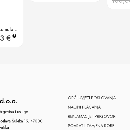
100,
Makita DCL284FZ akumulatorski usisavač 18v lxt, 125w, 730ml
13
€
?
OPĆI UVJETI POSLOVANJA
d.o.o.
NAČINI PLAĆANJA
trgovina i usluge
REKLAMACIJE I PRIGOVORI
slava Šuleka 19, 47000
POVRAT I ZAMJENA ROBE
vatska