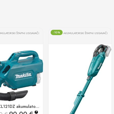
-10%
MULATORSKI ŠTAPNI USISAVAČI
AKUMULATORSKI ŠTAPNI USISAVAČI
Makita CL121DZ akumulatorski usisavač 10,8v cxt za automobile
?