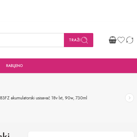
TRAŽI
RABLJENO
3FZ akumulatorski usisavač 18v lxt, 90w, 730ml
ski