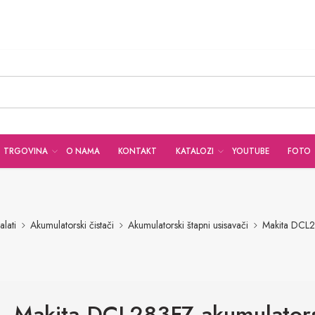
TRGOVINA
O NAMA
KONTAKT
KATALOZI
YOUTUBE
FOTO
alati
Akumulatorski čistači
Akumulatorski štapni usisavači
Makita DCL28
Makita DCL283FZ akumulator