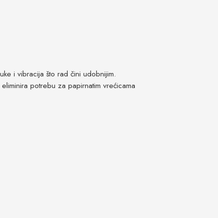
e i vibracija što rad čini udobnijim.
eliminira potrebu za papirnatim vrećicama