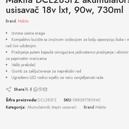
usisavač 18v lxt, 90w, 730ml
Brand:
Makita
Izvrsna usisna snaga
Kompaktno kućište sa zvučnom izolacijom za bolju apsorpciju buke i vi
rad čini udobnijim.
Pražnjenje putem kapsule omogućava jednostavno pražnjenje i eliminir
za papirnatim vrećicama
Veliki prekidač
Gumb za zaključavanje za neprekidni rad
Ugrađeno LED radno svjetlo za veću osvijetljenost rada
Share
Šifra proizvoda:
DCL283FZ
SKU:
088381780940
Kategorija:
Akumulatorski štapni usisavači
Brand:
Makita