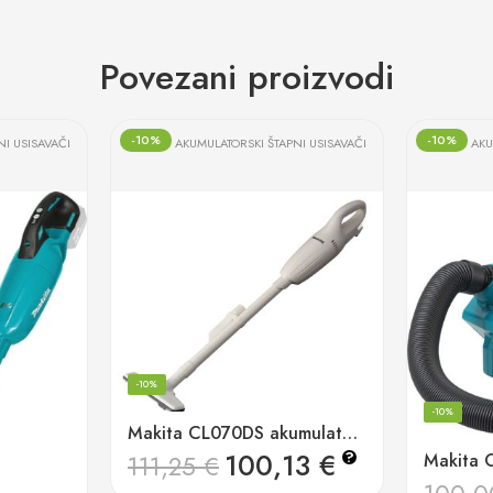
Povezani proizvodi
-10%
-10%
NI USISAVAČI
AKUMULATORSKI ŠTAPNI USISAVAČI
AKU
-10%
-10%
Makita CL070DS akumulatorski usisavač 14w, 7,2v, 600ml
100,13
€
?
111,25
€