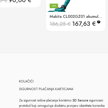
90,00
€
00
€
-10%
Makita CL002GZ01 akumulatorski usisavač 40v xgt, 150w, 750ml, crni
167,63
€
?
186,25
€
KOLAČIĆI
SIGURNOST PLAĆANJA KARTICAMA
Za sigurnost online plaćanja koristimo
3D Secure
sigurnosni
protokol koji omogućuje dodatnu provjeru identiteta korisnika