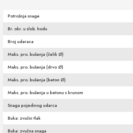
Potrošnja snage
Br. okr. u slob. hodu
Broj udaraca
Maks. pro. bušenja (čelik Ø)
Maks. pro. bušenja (drvo Ø)
Maks. pro. bušenja (beton Ø)
Maks. pro. bušenja u betonu s krunom
Snaga pojedinog udarca
Buka: zvučni tlak
Buka: zvučna snaga