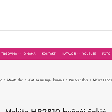
TRGOVINA
O NAMA
KONTAKT
KATALOZI
YOUTUBE
FOTO
op
Makita alati
Alati za rušenje i bušenje
Bušaći čekići
Makita HR281
Makita HR2810 bušaći čekić