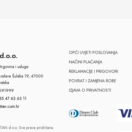
OPĆI UVJETI POSLOVANJA
d.o.o.
NAČINI PLAĆANJA
trgovina i usluge
REKLAMACIJE I PRIGOVORI
slava Šuleka 19, 47000
POVRAT I ZAMJENA ROBE
vatska
IZJAVA O PRIVATNOSTI
691999
85 47 63 63 11
titan.com.hr
AN d.o.o. Sva prava pridržana.