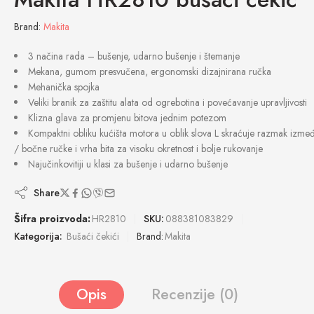
Brand:
Makita
3 načina rada – bušenje, udarno bušenje i štemanje
Mekana, gumom presvučena, ergonomski dizajnirana ručka
Mehanička spojka
Veliki branik za zaštitu alata od ogrebotina i povećavanje upravljivosti
Klizna glava za promjenu bitova jednim potezom
Kompaktni obliku kućišta motora u oblik slova L skraćuje razmak izmeđ
/ bočne ručke i vrha bita za visoku okretnost i bolje rukovanje
Najučinkovitiji u klasi za bušenje i udarno bušenje
Share
Šifra proizvoda:
HR2810
SKU:
088381083829
Kategorija:
Bušaći čekići
Brand:
Makita
Opis
Recenzije (0)