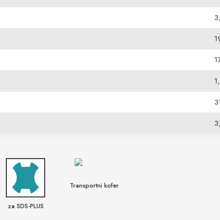
3
1
1
1
3
3
Transportni kofer
za SDS-PLUS