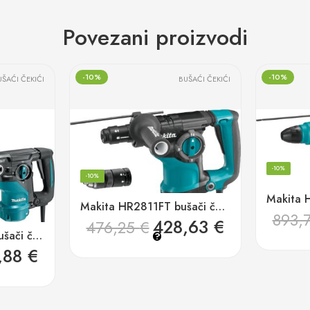
Povezani proizvodi
-10%
-10%
UŠAĆI ČEKIĆI
BUŠAĆI ČEKIĆI
-10%
-10%
Makita HR2811FT bušači čekić 800w
893,
428,63
€
476,25
€
Makita HR3011FCJ bušači čekić 1.050w
?
,88
€