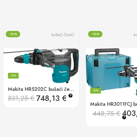
-10%
-10%
BUŠAĆI ČEKIĆI
B
-10%
Makita HR5202C bušaći čekić
-10%
748,13
€
?
831,25
€
403
448,75
€
?