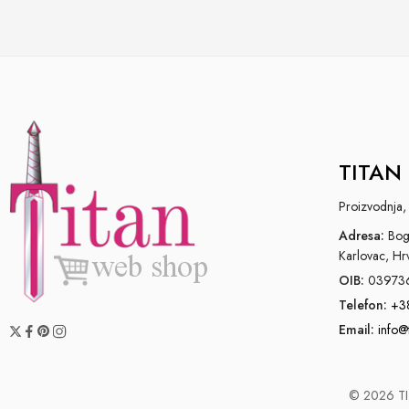
TITAN 
Proizvodnja, 
Adresa:
Bogo
Karlovac, Hr
OIB:
03973
Telefon:
+3
Email:
info@
© 2026 TIT