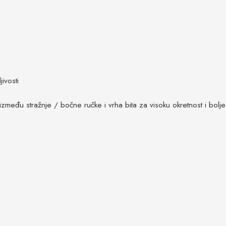
ivosti
 između stražnje / bočne ručke i vrha bita za visoku okretnost i bolj