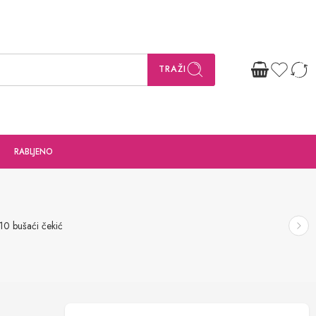
TRAŽI
RABLJENO
0 bušaći čekić