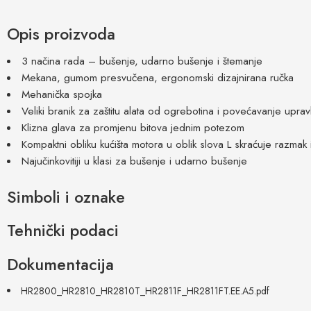
Opis proizvoda
3 načina rada – bušenje, udarno bušenje i štemanje
Mekana, gumom presvučena, ergonomski dizajnirana ručka
Mehanička spojka
Veliki branik za zaštitu alata od ogrebotina i povećavanje upravlj
Klizna glava za promjenu bitova jednim potezom
Kompaktni obliku kućišta motora u oblik slova L skraćuje razmak
Najučinkovitiji u klasi za bušenje i udarno bušenje
Simboli i oznake
Tehnički podaci
Dokumentacija
HR2800_HR2810_HR2810T_HR2811F_HR2811FT.EE.A5.pdf