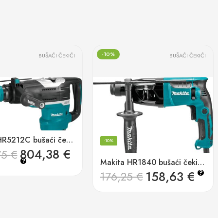
-10%
BUŠAĆI ČEKIĆI
BUŠAĆI ČEKIĆI
Makita HR5212C bušaći čekić
-10%
804,38
€
75
€
?
Makita HR1840 bušaći čekić 440w, 18mm
158,63
€
?
176,25
€