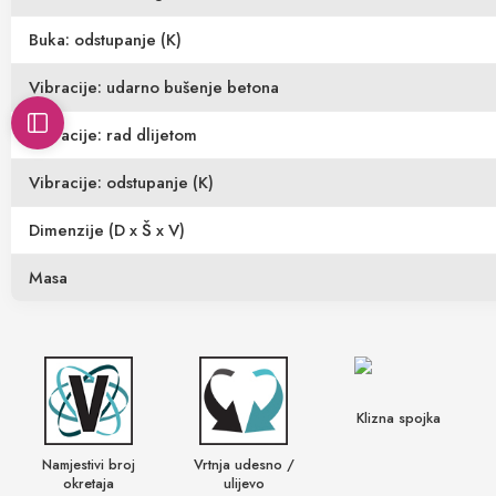
Buka: odstupanje (K)
Vibracije: udarno bušenje betona
Vibracije: rad dlijetom
Vibracije: odstupanje (K)
Dimenzije (D x Š x V)
Masa
Klizna spojka
Namjestivi broj
Vrtnja udesno /
okretaja
ulijevo