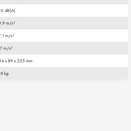
,0 dB(A)
9,9 m/s²
7,1 m/s²
,7 m/s²
14 x 89 x 225 mm
,8 kg